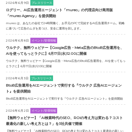
2026年6月9日
プレスリリース
ログリー、AI広告運用エージェント「mureo」の代理店向け商用版
「mureo Agency」を提供開始
mureo は、あなたの会社で24時間働く、お手元のPCで完結するAI広告運用チーム。戦略
に基づいて広告のムダを見つけ、安全に運用を回します。
2026年6月8日
イベント/登壇情報
ウルテク、無料ウェビナー【Google広告・Meta広告のBtoB広告運用を、
AIを使ってもっとラクに】6月17日(水)12:00に開催
ウルテク、無料ウェビナー【Google広告・Meta広告のBtoB広告運用を、AIを使ってもっ
とラクに】6月17日(水)12:00に開催
2026年6月3日
プレスリリース
BtoB広告運用をAIエージェントで実行する『ウルテク 広告AIエージェン
ト』を提供開始
BtoB広告運用をAIエージェントで実行する『ウルテク 広告AIエージェント』を提供開始
2026年6月2日
イベント/登壇情報
【無料ウェビナー】「AI検索時代のSEO、ROIの考え方は変わる？コスト
最適化の新しい考え方とは？」を3社共催で開催
【無料ウェビナー】「AI検索時代のSEO、ROIの考え方は変わる？コスト最適化の新しい