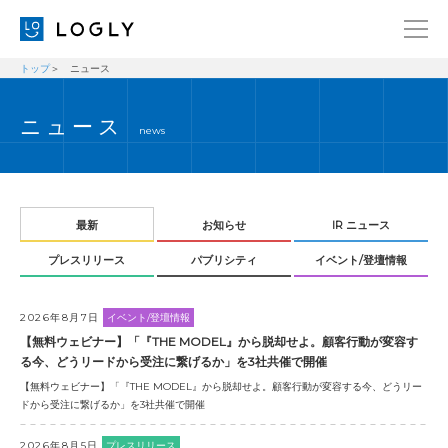
トップ
ニュース
企業情報
LANGUAGE
ニュース
経営理念
ENGLISH
news
メッセージ
日本語
健康経営宣言
ニュース
最新
お知らせ
IR ニュース
プレスリリース
パブリシティ
イベント/登壇情報
ブログ
事業内容
2026年8月7日
イベント/登壇情報
採用情報
【無料ウェビナー】「『THE MODEL』から脱却せよ。顧客行動が変容す
る今、どうリードから受注に繋げるか」を3社共催で開催
IR
【無料ウェビナー】「『THE MODEL』から脱却せよ。顧客行動が変容する今、どうリー
ドから受注に繋げるか」を3社共催で開催
お問い合わせ
2026年8月5日
プレスリリース