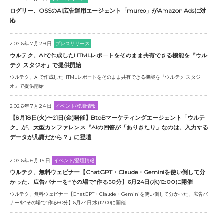
ログリー、OSSのAI広告運用エージェント「mureo」がAmazon Adsに対
応
2026年7月29日
プレスリリース
ウルテク、AIで作成したHTMLレポートをそのまま共有できる機能を『ウル
テク スタジオ』で提供開始
ウルテク、AIで作成したHTMLレポートをそのまま共有できる機能を『ウルテク スタジ
オ』で提供開始
2026年7月24日
イベント/登壇情報
【8月18日(火)〜21日(金)開催】BtoBマーケティングエージェント「ウルテ
ク」が、大型カンファレンス『AIの回答が「ありきたり」なのは、入力する
データが凡庸だから？』に登壇
2026年6月15日
イベント/登壇情報
ウルテク、無料ウェビナー【ChatGPT・Claude・Geminiを使い倒して分
かった、広告バナーを“その場で”作る60分】6月24日(水)12:00に開催
ウルテク、無料ウェビナー【ChatGPT・Claude・Geminiを使い倒して分かった、広告バ
ナーを“その場で”作る60分】6月24日(水)12:00に開催