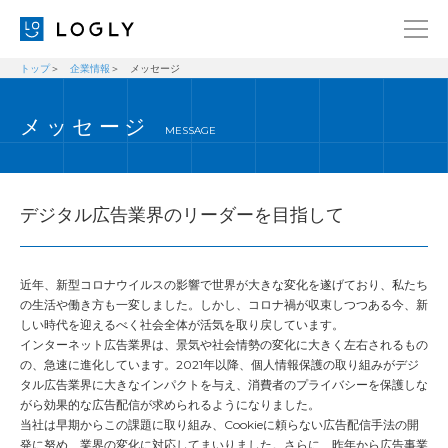
トップ
企業情報
メッセージ
企業情報
LANGUAGE
メッセージ
経営理念
ENGLISH
MESSAGE
メッセージ
日本語
健康経営宣言
デジタル広告業界のリーダーを目指して
ニュース
ブログ
近年、新型コロナウイルスの影響で世界が大きな変化を遂げており、私たち
事業内容
の生活や働き方も一変しました。しかし、コロナ禍が収束しつつある今、新
しい時代を迎えるべく社会全体が活気を取り戻しています。
採用情報
インターネット広告業界は、景気や社会情勢の変化に大きく左右されるもの
の、急速に進化しています。2021年以降、個人情報保護の取り組みがデジ
IR
タル広告業界に大きなインパクトを与え、消費者のプライバシーを保護しな
がら効果的な広告配信が求められるようになりました。
お問い合わせ
当社は早期からこの課題に取り組み、Cookieに頼らない広告配信手法の開
発に努め、業界の変化に対応してまいりました。さらに、昨年から広告事業