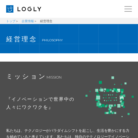
トップ
企業情報
経営理念
企業情報
LANGUAGE
経営理念
経営理念
ENGLISH
PHILOSOPHY
メッセージ
日本語
健康経営宣言
ニュース
ミッション
MISSION
ブログ
事業内容
『イノベーションで世界中の
採用情報
人々にワクワクを』
IR
お問い合わせ
私たちは、テクノロジーがパラダイムシフトを起こし、生活を豊かにする力
を秘めていると考えています。私たちは、独自のテクノロジーでイノベーシ