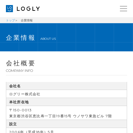
トップ
企業情報
企業情報
LANGUAGE
企業情報
経営理念
ENGLISH
ABOUT US
メッセージ
日本語
健康経営宣言
会社概要
ニュース
COMPANY INFO
ブログ
会社名
事業内容
ログリー株式会社
採用情報
本社所在地
〒150-0013
IR
東京都渋谷区恵比寿一丁目19番15号 ウノサワ東急ビル 7階
お問い合わせ
設立
2006年（平成18年）5月