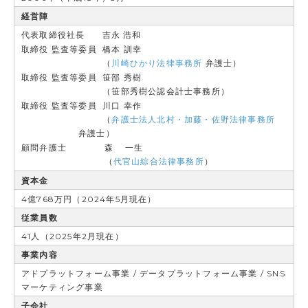
経営陣
代表取締役社長
吉永 浩和
取締役 監査等委員
橋本 訓幸
（
川崎ひかり法律事務所
弁護士）
取締役 監査等委員
笹部 秀樹
（笹部秀樹公認会計士事務所）
取締役 監査等委員
川口 幸作
（
弁護士法人北村・加藤・佐野法律事務所
弁護士）
顧問弁護士
森 一生
（
代官山綜合法律事務所
）
資本金
4億768万円（2024年5月現在）
従業員数
41人（2025年2月現在）
事業内容
アドプラットフォーム事業 / データプラットフォーム事業 / SNS
マーケティング事業
子会社