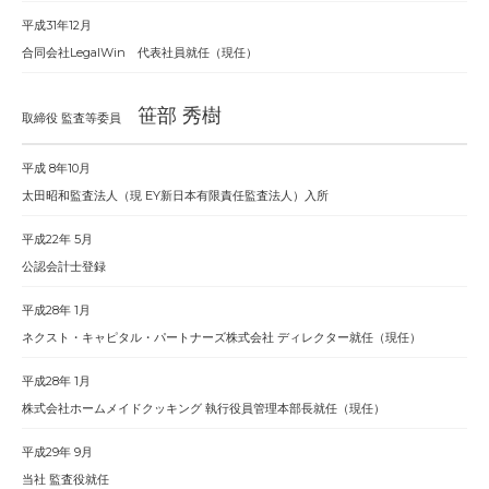
平成31年12月
合同会社LegalWin 代表社員就任（現任）
笹部 秀樹
取締役 監査等委員
平成 8年10月
太田昭和監査法人（現 EY新日本有限責任監査法人）入所
平成22年 5月
公認会計士登録
平成28年 1月
ネクスト・キャピタル・パートナーズ株式会社 ディレクター就任（現任）
平成28年 1月
株式会社ホームメイドクッキング 執行役員管理本部長就任（現任）
平成29年 9月
当社 監査役就任