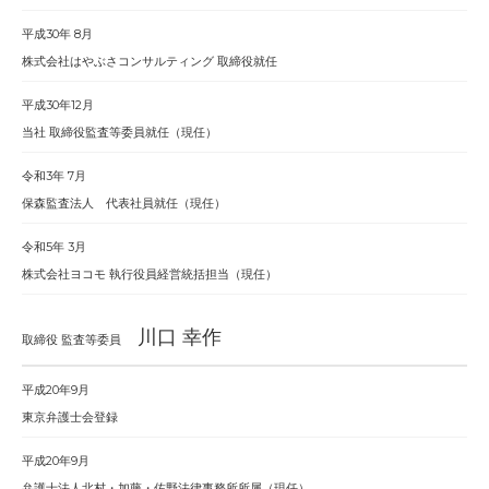
平成30年 8月
株式会社はやぶさコンサルティング 取締役就任
平成30年12月
当社 取締役監査等委員就任（現任）
令和3年 7月
保森監査法人 代表社員就任（現任）
令和5年 3月
株式会社ヨコモ 執行役員経営統括担当（現任）
川口 幸作
取締役 監査等委員
平成20年9月
東京弁護士会登録
平成20年9月
弁護士法人北村・加藤・佐野法律事務所所属（現任）