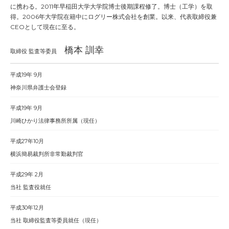
に携わる。2011年早稲田大学大学院博士後期課程修了。博士（工学）を取
得。2006年大学院在籍中にログリー株式会社を創業。以来、代表取締役兼
CEOとして現在に至る。
橋本 訓幸
取締役 監査等委員
平成19年 9月
神奈川県弁護士会登録
平成19年 9月
川崎ひかり法律事務所所属（現任）
平成27年10月
横浜簡易裁判所非常勤裁判官
平成29年 2月
当社 監査役就任
平成30年12月
当社 取締役監査等委員就任（現任）