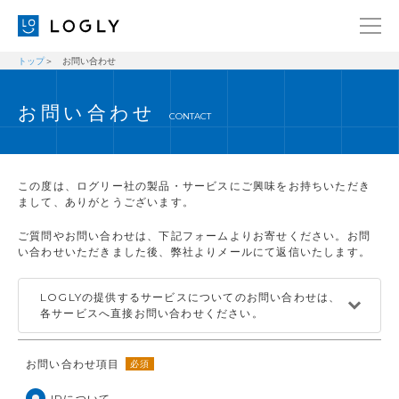
トップ
お問い合わせ
企業情報
LANGUAGE
お問い合わせ
経営理念
ENGLISH
CONTACT
メッセージ
日本語
健康経営宣言
この度は、ログリー社の製品・サービスにご興味をお持ちいただき
ニュース
まして、ありがとうございます。
ブログ
ご質問やお問い合わせは、下記フォームよりお寄せください。お問
い合わせいただきました後、弊社よりメールにて返信いたします。
事業内容
LOGLYの提供するサービスについてのお問い合わせは、
採用情報
各サービスへ直接お問い合わせください。
IR
お問い合わせ項目
必須
お問い合わせ
IRについて