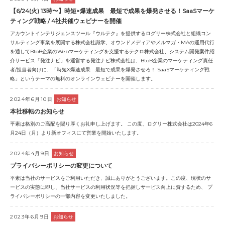
【6/24(火) 13時〜】時短×爆速成果 最短で成果を爆発させる！SaaSマーケ
ティング戦略 / 4社共催ウェビナーを開催
アカウントインテリジェンスツール『ウルテク』を提供するログリー株式会社と組織コン
サルティング事業を展開する株式会社識学、オウンドメディアやメルマガ・MAの運用代行
を通してBtoB企業のWebマーケティングを支援するテクロ株式会社、システム開発案件紹
介サービス「発注ナビ」を運営する発注ナビ株式会社は、BtoB企業のマーケティング責任
者/担当者向けに、「時短X爆速成果 最短で成果を爆発させろ！ SaaSマーケティング戦
略」というテーマの無料のオンラインウェビナーを開催します。
2024年6月10日
お知らせ
本社移転のお知らせ
平素は格別のご高配を賜り厚くお礼申し上げます。 この度、ログリー株式会社は2024年6
月24日（月）より新オフィスにて営業を開始いたします。
2024年4月9日
お知らせ
プライバシーポリシーの変更について
平素は当社のサービスをご利用いただき、誠にありがとうございます。この度、現状のサ
ービスの実態に即し、当社サービスの利用状況等を把握しサービス向上に資するため、 プ
ライバシーポリシーの一部内容を変更いたしました。
2023年6月9日
お知らせ