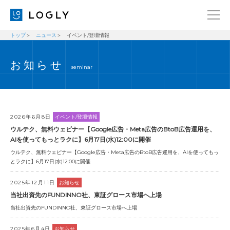
トップ
ニュース
イベント/登壇情報
企業情報
LANGUAGE
お知らせ
経営理念
ENGLISH
seminar
メッセージ
日本語
健康経営宣言
ニュース
2026年6月8日
イベント/登壇情報
ウルテク、無料ウェビナー【Google広告・Meta広告のBtoB広告運用を、
ブログ
AIを使ってもっとラクに】6月17日(水)12:00に開催
ウルテク、無料ウェビナー【Google広告・Meta広告のBtoB広告運用を、AIを使ってもっ
事業内容
とラクに】6月17日(水)12:00に開催
採用情報
2025年12月11日
お知らせ
IR
当社出資先のFUNDINNO社、東証グロース市場へ上場
当社出資先のFUNDINNO社、東証グロース市場へ上場
お問い合わせ
2025年6月4日
お知らせ