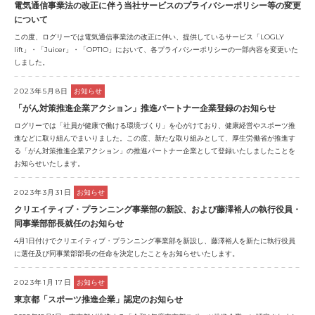
電気通信事業法の改正に伴う当社サービスのプライバシーポリシー等の変更
について
この度、ログリーでは電気通信事業法の改正に伴い、提供しているサービス「LOGLY
lift」・「Juicer」・「OPTIO」において、各プライバシーポリシーの一部内容を変更いた
しました。
2023年5月8日
お知らせ
「がん対策推進企業アクション」推進パートナー企業登録のお知らせ
ログリーでは「社員が健康で働ける環境づくり」を心がけており、健康経営やスポーツ推
進などに取り組んでまいりました。この度、新たな取り組みとして、厚生労働省が推進す
る「がん対策推進企業アクション」の推進パートナー企業として登録いたしましたことを
お知らせいたします。
2023年3月31日
お知らせ
クリエイティブ・プランニング事業部の新設、および藤澤裕人の執行役員・
同事業部部長就任のお知らせ
4月1日付けでクリエイティブ・プランニング事業部を新設し、藤澤裕人を新たに執行役員
に選任及び同事業部部長の任命を決定したことをお知らせいたします。
2023年1月17日
お知らせ
東京都「スポーツ推進企業」認定のお知らせ