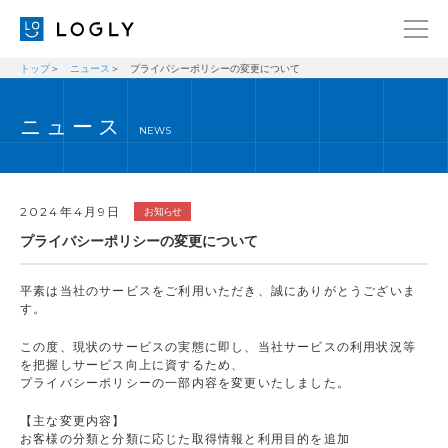
トップ
ニュース
プライバシーポリシーの変更について
企業情報
LANGUAGE
ニュース
経営理念
ENGLISH
NEWS
メッセージ
日本語
健康経営宣言
2024年4月9日
お知らせ
ニュース
プライバシーポリシーの変更について
ブログ
平素は当社のサービスをご利用いただき、誠にありがとうございま
事業内容
す。
採用情報
この度、現状のサービスの実態に即し、当社サービスの利用状況等
を把握しサービス向上に資するため、
IR
プライバシーポリシーの一部内容を変更いたしました。
お問い合わせ
【主な変更内容】
お客様の分類と分類に応じた取得情報と利用目的を追加