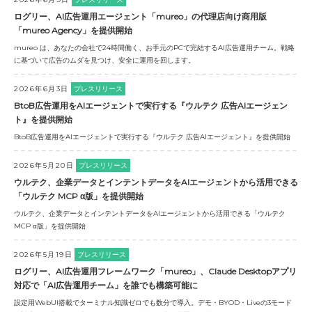
ログリー、AI広告運用エージェント「mureo」の代理店向け商用版
「mureo Agency」を提供開始
mureo は、あなたの会社で24時間働く、お手元のPCで完結するAI広告運用チーム。戦略
に基づいて広告のムダを見つけ、安全に運用を回します。
2026年6月3日
プレスリリース
BtoB広告運用をAIエージェントで実行する『ウルテク 広告AIエージェン
ト』を提供開始
BtoB広告運用をAIエージェントで実行する『ウルテク 広告AIエージェント』を提供開始
2026年5月20日
プレスリリース
ウルテク、企業データとインテントデータをAIエージェントから活用できる
「ウルテク MCP α版」を提供開始
ウルテク、企業データとインテントデータをAIエージェントから活用できる「ウルテク
MCP α版」を提供開始
2026年5月19日
プレスリリース
ログリー、AI広告運用フレームワーク「mureo」、Claude Desktopアプリ
対応で「AI広告運用チーム」を誰でも構築可能に
設定用WebUI搭載でターミナル知識ゼロでも数分で導入。デモ・BYOD・Liveの3モード