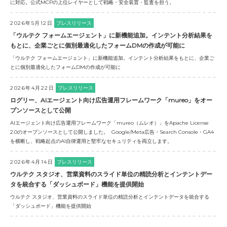
に対応。公式MCPの上位レイヤーとして戦略・安全装置・監査を担う。
2026年5月12日
プレスリリース
「ウルテク フォームエージェント」に新機能追加。インテント分析結果を
もとに、企業ごとに個別最適化したフォームDMの作成が可能に
「ウルテク フォームエージェント」に新機能追加。インテント分析結果をもとに、企業ご
とに個別最適化したフォームDMの作成が可能に
2026年4月22日
プレスリリース
ログリー、AIエージェント向け広告運用フレームワーク「mureo」をオー
プンソースとして公開
AIエージェント向け広告運用フレームワーク「mureo（ムレオ）」をApache License
2.0のオープンソースとして公開しました。 Google/Meta広告・Search Console・GA4
を横断し、戦略起点のAI自律運用と堅牢なセキュリティを両立します。
2026年4月14日
プレスリリース
ウルテク スタジオ、営業資料のスライド単位の精読分析とインテントデー
タを統合する「ダッシュボード」機能を提供開始
ウルテク スタジオ、営業資料のスライド単位の精読分析とインテントデータを統合する
「ダッシュボード」機能を提供開始