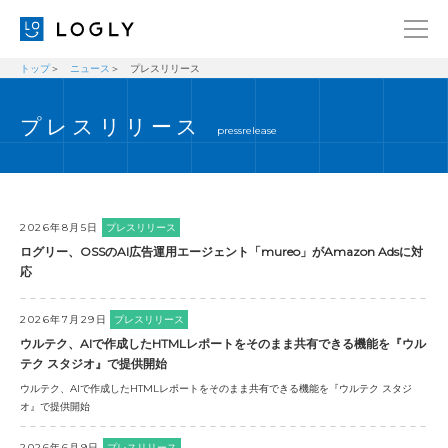
トップ
ニュース
プレスリリース
企業情報
LANGUAGE
プレスリリース
経営理念
ENGLISH
pressrelease
メッセージ
日本語
健康経営宣言
ニュース
2026年8月5日
プレスリリース
ログリー、OSSのAI広告運用エージェント「mureo」がAmazon Adsに対
ブログ
応
事業内容
2026年7月29日
プレスリリース
採用情報
ウルテク、AIで作成したHTMLレポートをそのまま共有できる機能を『ウル
テク スタジオ』で提供開始
IR
ウルテク、AIで作成したHTMLレポートをそのまま共有できる機能を『ウルテク スタジ
オ』で提供開始
お問い合わせ
2026年6月9日
プレスリリース