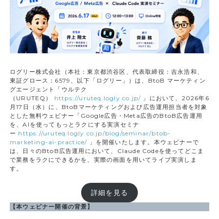
ログリー株式会社（本社：東京都渋谷区、代表取締役：吉永浩和、
東証グロース：6579、以下「ログリー」）は、BtoB マーケティン
グエージェント「ウルテク
（URUTEQ）
https://uruteq.logly.co.jp/
」において、2026年6
月17日（水）に、BtoBマーケティングおよび広告運用担当者を対象
とした無料ウェビナー「Google広告・Meta広告のBtoB広告運用
を、AIを使ってもっとラクにする実演セミナ
ー
https://uruteq.logly.co.jp/blog/seminar/btob-
marketing-ai-practice/
」を開催いたします。本ウェビナーで
は、日々のBtoB広告運用において、Claude Codeを使ってどこま
で業務をラクにできるかを、実際の画面を用いてライブ実演しま
す。
詳細を見る
【本ウェビナー開催の背景】