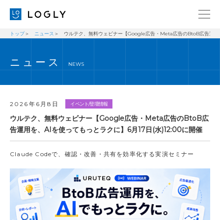
トップ
ニュース
ウルテク、無料ウェビナー【Google広告・Meta広告のBtoB広告運用を
企業情報
LANGUAGE
ニュース
経営理念
ENGLISH
NEWS
メッセージ
日本語
健康経営宣言
2026年6月8日
イベント/登壇情報
ニュース
ウルテク、無料ウェビナー【Google広告・Meta広告のBtoB広
告運用を、AIを使ってもっとラクに】6月17日(水)12:00に開催
ブログ
事業内容
Claude Codeで、確認・改善・共有を効率化する実演セミナー
採用情報
IR
お問い合わせ