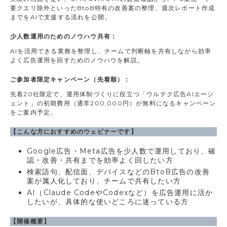
要クエリ除外といったBtoB特有の改善案の整理、週次レポート作成
までをAIで支援する流れを公開。
少人数運用のためのノウハウ共有：
AIを活用できる業務を整理し、チームで判断軸を共有しながら効率
よく広告運用を回すためのノウハウを解説。
ご参加者限定キャンペーン（先着順）：
先着20社限定で、運用体制づくりに役立つ「ウルテク広告AIエージ
ェント」の初期費用（通常200,000円）が無料になるキャンペーン
をご案内予定。
【こんな方におすすめのウェビナーです】
Google広告・Meta広告を少人数で運用しており、確
認・改善・共有までを効率よく回したい方
検索語句、配信面、デバイスなどのBtoB広告の改善
案が属人化しており、チームで共有したい方
AI（Claude CodeやCodexなど）を広告運用に活か
したいが、具体的な使いどころに迷っている方
【開催概要】