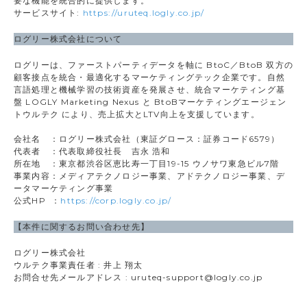
要な機能を統合的に提供します。
サービスサイト:
https://uruteq.logly.co.jp/
ログリー株式会社について
ログリーは、ファーストパーティデータを軸に BtoC／BtoB 双方の
顧客接点を統合・最適化するマーケティングテック企業です。自然
言語処理と機械学習の技術資産を発展させ、統合マーケティング基
盤 LOGLY Marketing Nexus と BtoBマーケティングエージェン
トウルテク により、売上拡大とLTV向上を支援しています。
会社名 ：ログリー株式会社（東証グロース：証券コード6579）
代表者 ：代表取締役社長 吉永 浩和
所在地 ：東京都渋谷区恵比寿一丁目19-15 ウノサワ東急ビル7階
事業内容：メディアテクノロジー事業、アドテクノロジー事業、デ
ータマーケティング事業
公式HP ：
https://corp.logly.co.jp/
【本件に関するお問い合わせ先】
ログリー株式会社
ウルテク事業責任者 : 井上 翔太
お問合せ先メールアドレス : uruteq-support@logly.co.jp