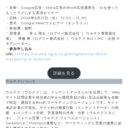
・名称：Google広告・Meta広告のBtoB広告運用を、AIを使って
もっとラクにする実演セミナー
・日時：2026年6月17日（水） 12:00 – 13:00
・形式：Google Meetウェビナー（オンライン）
・参加費：無料
・登壇者： 井上 翔太（ログリー株式会社 ｜ ウルテク事業責任
者） 齊藤 務（ログリー株式会社 ｜ ウルテク Biz / MC・企画 ※
モデレーター）
・
参加申し込み
URL：
https://uruteq.logly.co.jp/blog/seminar/btob-
marketing-ai-practice/
詳細を見る
ウルテクについて
ウルテク（ウルテク）は、インテントデータとAIを活用して、Web
サイト訪問企業や担当者の中から購買意欲の高い見込み顧客を自動
で特定・通知するBtoB マーケティングエージェントです。サイト
来訪企業の可視化、サイト外の検索行動（インテントデータ）の把
握、AIインテント分析、営業資料の共有・分析（ウルテクスタジ
オ）、フォーム営業（ウルテク フォームエージェント）、
Salesforce / HubSpot連携など、マーケティングと営業の連携に必