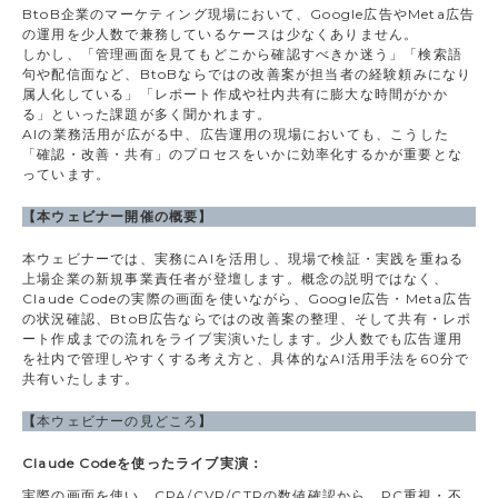
BtoB企業のマーケティング現場において、Google広告やMeta広告
の運用を少人数で兼務しているケースは少なくありません。
しかし、「管理画面を見てもどこから確認すべきか迷う」「検索語
句や配信面など、BtoBならではの改善案が担当者の経験頼みになり
属人化している」「レポート作成や社内共有に膨大な時間がかか
る」といった課題が多く聞かれます。
AIの業務活用が広がる中、広告運用の現場においても、こうした
「確認・改善・共有」のプロセスをいかに効率化するかが重要とな
っています。
【本ウェビナー開催の概要】
本ウェビナーでは、実務にAIを活用し、現場で検証・実践を重ねる
上場企業の新規事業責任者が登壇します。概念の説明ではなく、
Claude Codeの実際の画面を使いながら、Google広告・Meta広告
の状況確認、BtoB広告ならではの改善案の整理、そして共有・レポ
ート作成までの流れをライブ実演いたします。少人数でも広告運用
を社内で管理しやすくする考え方と、具体的なAI活用手法を60分で
共有いたします。
【
本ウェビナーの見どころ
】
Claude Codeを使ったライブ実演：
実際の画面を使い、CPA/CVR/CTRの数値確認から、PC重視・不