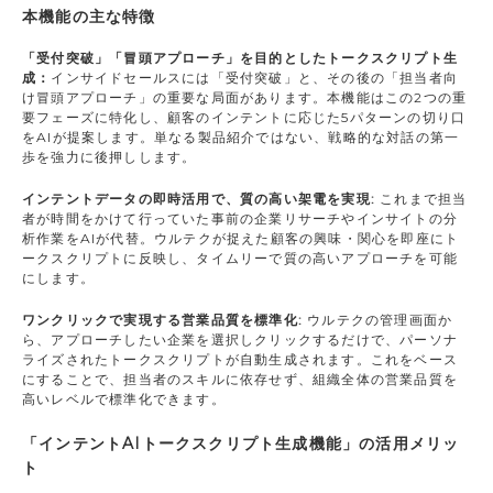
本機能の主な特徴
「受付突破」「冒頭アプローチ」を目的としたトークスクリプト生
成：
インサイドセールスには「受付突破」と、その後の「担当者向
け冒頭アプローチ」の重要な局面があります。本機能はこの2つの重
要フェーズに特化し、顧客のインテントに応じた5パターンの切り口
をAIが提案します。単なる製品紹介ではない、戦略的な対話の第一
歩を強力に後押しします。
インテントデータの即時活用で、質の高い架電を実現:
これまで担当
者が時間をかけて行っていた事前の企業リサーチやインサイトの分
析作業をAIが代替。ウルテクが捉えた顧客の興味・関心を即座にト
ークスクリプトに反映し、タイムリーで質の高いアプローチを可能
にします。
ワンクリックで実現する営業品質を標準化:
ウルテクの管理画面か
ら、アプローチしたい企業を選択しクリックするだけで、パーソナ
ライズされたトークスクリプトが自動生成されます。これをベース
にすることで、担当者のスキルに依存せず、組織全体の営業品質を
高いレベルで標準化できます。
「インテントAIトークスクリプト生成機能」の活用メリッ
ト