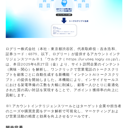
ログリー株式会社（本社：東京都渋谷区、代表取締役：吉永浩和、
証券コード：6579、以下、ログリー）が提供するアカウントインテ
リジェンスツール※１「ウルテク ( https://uruteq.logly.co.jp/)」
は、本日2025年6月27日（金）より、サイト訪問企業のインテント
（興味・関心）を解析し、ワンクリックで営業電話のトークスクリ
プトを顧客ごとに自動生成する新機能「インテントAIトークスクリ
プト」の提供を開始しました。本機能により、インサイドセールス
における架電準備の工数を大幅に削減し、顧客一人ひとりに最適化
された質の高い対話を実現することで、アポイント獲得率の向上に
貢献します。
※1:アカウントインテリジェンスツールとはターゲット企業や担当者
のニーズや購買意図をデータ解析で可視化し、マーケティングおよ
び営業活動の精度と効果を向上させるツールです。
開発背景