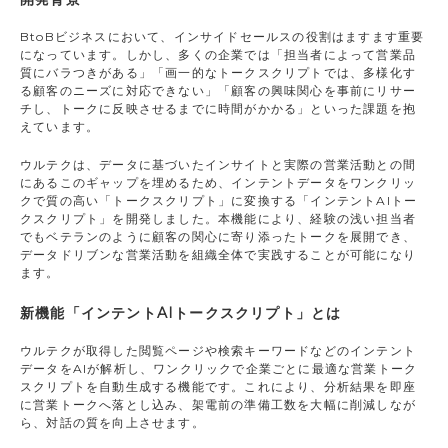
BtoBビジネスにおいて、インサイドセールスの役割はますます重要
になっています。しかし、多くの企業では「担当者によって営業品
質にバラつきがある」「画一的なトークスクリプトでは、多様化す
る顧客のニーズに対応できない」「顧客の興味関心を事前にリサー
チし、トークに反映させるまでに時間がかかる」といった課題を抱
えています。
ウルテクは、データに基づいたインサイトと実際の営業活動との間
にあるこのギャップを埋めるため、インテントデータをワンクリッ
クで質の高い「トークスクリプト」に変換する「インテントAIトー
クスクリプト」を開発しました。本機能により、経験の浅い担当者
でもベテランのように顧客の関心に寄り添ったトークを展開でき、
データドリブンな営業活動を組織全体で実践することが可能になり
ます。
新機能「インテントAIトークスクリプト」とは
ウルテクが取得した閲覧ページや検索キーワードなどのインテント
データをAIが解析し、ワンクリックで企業ごとに最適な営業トーク
スクリプトを自動生成する機能です。これにより、分析結果を即座
に営業トークへ落とし込み、架電前の準備工数を大幅に削減しなが
ら、対話の質を向上させます。