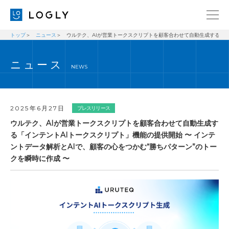
トップ
ニュース
ウルテク、AIが営業トークスクリプトを顧客合わせて自動生成する「イ
企業情報
LANGUAGE
ニュース
経営理念
ENGLISH
NEWS
メッセージ
日本語
健康経営宣言
2025年6月27日
プレスリリース
ニュース
ウルテク、AIが営業トークスクリプトを顧客合わせて自動生成す
る「インテントAIトークスクリプト」機能の提供開始 〜 インテ
ブログ
ントデータ解析とAIで、顧客の心をつかむ“勝ちパターン”のトー
事業内容
クを瞬時に作成 〜
採用情報
IR
お問い合わせ