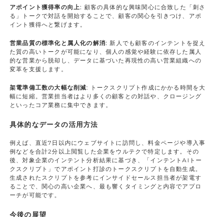
アポイント獲得率の向上:
顧客の具体的な興味関心に合致した「刺さ
る」トークで対話を開始することで、顧客の関心を引きつけ、アポ
イント獲得へと繋げます。
営業品質の標準化と属人化の解消:
新人でも顧客のインテントを捉え
た質の高いトークが可能になり、個人の感覚や経験に依存した属人
的な営業から脱却し、データに基づいた再現性の高い営業組織への
変革を支援します。
架電準備工数の大幅な削減:
トークスクリプト作成にかかる時間を大
幅に短縮。営業担当者はより多くの顧客との対話や、クロージング
といったコア業務に集中できます。
具体的なデータの活用方法
例えば、直近7日以内にウェブサイトに訪問し、料金ページや導入事
例などを合計2分以上閲覧した企業をウルテクで特定します。その
後、対象企業のインテント分析結果に基づき、「インテントAIトー
クスクリプト」でアポイント打診のトークスクリプトを自動生成。
生成されたスクリプトを参考にインサイドセールス担当者が架電す
ることで、関心の高い企業へ、最も響くタイミングと内容でアプロ
ーチが可能です。
今後の展望