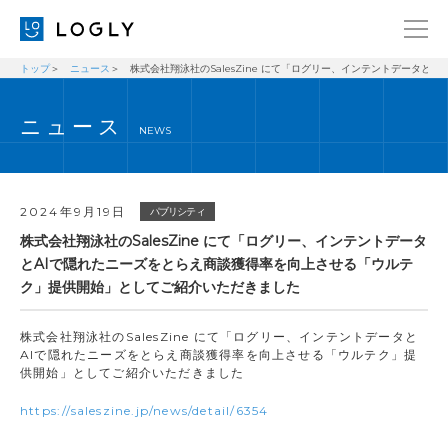
トップ
ニュース
株式会社翔泳社のSalesZine にて「ログリー、インテントデータ
企業情報
LANGUAGE
ニュース
経営理念
ENGLISH
NEWS
メッセージ
日本語
健康経営宣言
2024年9月19日
パブリシティ
ニュース
株式会社翔泳社のSalesZine にて「ログリー、インテントデータ
とAIで隠れたニーズをとらえ商談獲得率を向上させる「ウルテ
ブログ
ク」提供開始」としてご紹介いただきました
事業内容
株式会社翔泳社のSalesZine にて「ログリー、インテントデータと
採用情報
AIで隠れたニーズをとらえ商談獲得率を向上させる「ウルテク」提
供開始」としてご紹介いただきました
IR
https://saleszine.jp/news/detail/6354
お問い合わせ