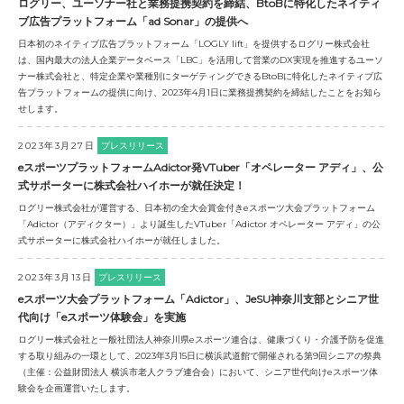
ログリー、ユーソナー社と業務提携契約を締結、BtoBに特化したネイティ
ブ広告プラットフォーム「ad Sonar」の提供へ
日本初のネイティブ広告プラットフォーム「LOGLY lift」を提供するログリー株式会社
は、国内最大の法人企業データベース「LBC」を活用して営業のDX実現を推進するユーソ
ナー株式会社と、特定企業や業種別にターゲティングできるBtoBに特化したネイティブ広
告プラットフォームの提供に向け、2023年4月1日に業務提携契約を締結したことをお知ら
せします。
2023年3月27日
プレスリリース
eスポーツプラットフォームAdictor発VTuber「オペレーター アディ」、公
式サポーターに株式会社ハイホーが就任決定！
ログリー株式会社が運営する、日本初の全大会賞金付きeスポーツ大会プラットフォーム
「Adictor（アディクター）」より誕生したVTuber「Adictor オペレーター アディ」の公
式サポーターに株式会社ハイホーが就任しました。
2023年3月13日
プレスリリース
eスポーツ大会プラットフォーム「Adictor」、JeSU神奈川支部とシニア世
代向け「eスポーツ体験会」を実施
ログリー株式会社と一般社団法人神奈川県eスポーツ連合は、健康づくり・介護予防を促進
する取り組みの一環として、2023年3月15日に横浜武道館で開催される第9回シニアの祭典
（主催：公益財団法人 横浜市老人クラブ連合会）において、シニア世代向けeスポーツ体
験会を企画運営いたします。