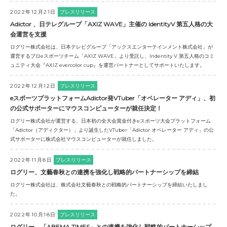
2022年12月21日
プレスリリース
Adictor 、日テレグループ「AXIZ WAVE」主催の IdentityV 第五人格の大
会運営を支援
ログリー株式会社は、日本テレビグループ「アックスエンターテインメント株式会社」が
運営するプロeスポーツチーム「AXIZ WAVE」より受託し、Indentity V 第五人格のコミ
ュニティ大会『AXIZ evercolor cup』を運営パートナーとしてサポートいたします。
2022年12月12日
プレスリリース
eスポーツプラットフォームAdictor発VTuber「オペレーター アディ」、初
の公式サポーターにマウスコンピューターが就任決定！
ログリー株式会社が運営する、日本初の全大会賞金付きeスポーツ大会プラットフォーム
「Adictor（アディクター）」より誕生したVTuber「Adictor オペレーター アディ」の公
式サポーターに株式会社マウスコンピューターが就任しました。
2022年11月8日
プレスリリース
ログリー、文藝春秋との連携を強化し戦略的パートナーシップを締結
ログリー株式会社は、株式会社文藝春秋との戦略的パートナーシップを締結いたしまし
た。
2022年10月18日
プレスリリース
ログリー、「ABEMA TIMES」との連携を強化し戦略的パートナーシップ