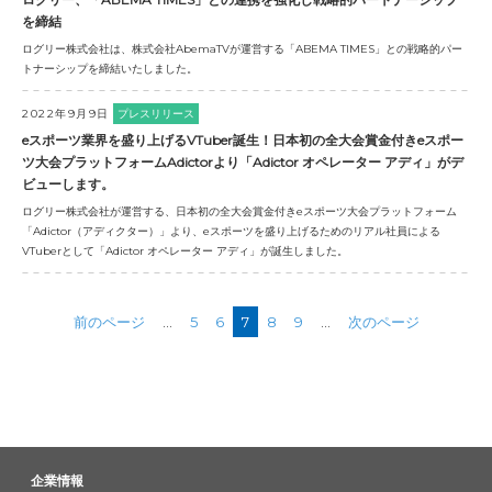
を締結
ログリー株式会社は、株式会社AbemaTVが運営する「ABEMA TIMES」との戦略的パー
トナーシップを締結いたしました。
2022年9月9日
プレスリリース
eスポーツ業界を盛り上げるVTuber誕生！日本初の全大会賞金付きeスポー
ツ大会プラットフォームAdictorより「Adictor オペレーター アディ」がデ
ビューします。
ログリー株式会社が運営する、日本初の全大会賞金付きeスポーツ大会プラットフォーム
「Adictor（アディクター）」より、eスポーツを盛り上げるためのリアル社員による
VTuberとして「Adictor オペレーター アディ」が誕生しました。
前のページ
...
5
6
7
8
9
...
次のページ
企業情報