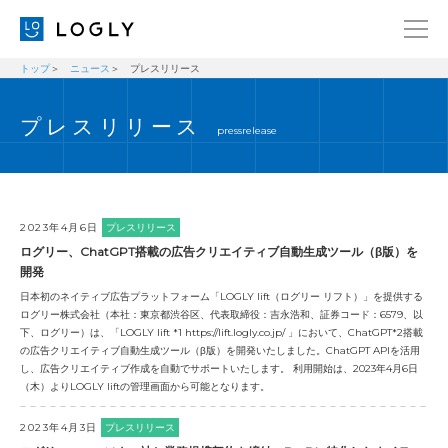
トップ
ニュース
プレスリリース
企業情報
LANGUAGE
プレスリリース
経営理念
ENGLISH
pressrelease
メッセージ
日本語
健康経営宣言
ニュース
2023年4月6日
プレスリリース
ログリー、ChatGPT搭載の広告クリエイティブ自動生成ツール（β版）を
ブログ
開発
日本初のネイティブ広告プラットフォーム「LOGLY lift（ログリー リフト）」を提供する
事業内容
ログリー株式会社（本社：東京都渋谷区、代表取締役：吉永浩和、証券コード：6579、以
下、ログリー）は、「LOGLY lift *1 https://lift.logly.co.jp/ 」において、ChatGPT*2搭載
採用情報
の広告クリエイティブ自動生成ツール（β版）を開発いたしました。ChatGPT APIを活用
し、広告クリエイティブ作成を自動でサポートいたします。 利用開始は、2023年4月6日
IR
（木）よりLOGLY liftの管理画面から可能となります。
お問い合わせ
2023年4月3日
プレスリリース