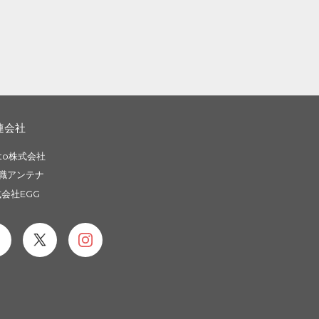
連会社
to株式会社
職アンテナ
会社EGG