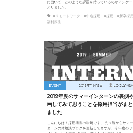
に働いて、どのような課題を持っているのかアンケー
とりました。
#リモートワーク #中途採用 #採用 #新卒採用
福利厚生
EVENT
2019年11月15日
LOGLY 採
2019年度のサマーインターンの裏側
画してみて思うことを採用担当がまと
ました
こんにちは！採用担当の岩崎です。 先々週からサマ
ターンの体験談ブログを更新してますが、今年度のサ