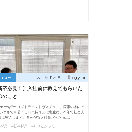
LTURE
2019年1月24日
logly_pr
新卒必見！】入社前に教えてもらいた
10のこと
равствуйте（ズドラーストヴィチェ）、広報の木内で
いつまでも若々しい気持ちとは裏腹に、今年で社会人
目に突入します。自分が新入社員だった頃……
#採用 #新卒採用 #知りたかった