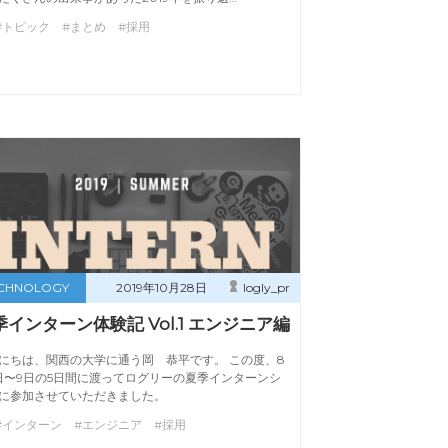
#トピック #まとめ #採用
CHNOLOGY
2019年10月28日
logly_pr
季インターン体験記 Vol.1 エンジニア編
にちは、関西の大学に通う岡 恭平です。 この度、8
日〜9日の5日間に渡ってログリーの夏季インターンシ
に参加させていただきました。
#インターン #エンジニア #採用