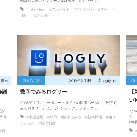
回は営業側のインターン体験談をご紹介させて…
#Interview #アルバイト #インターン #学生 #
採用 #新卒採用
用担当
CULTURE
2019年2月1日
logly_pr
CU
会議
数字でみるログリー
【
い
2018年12月にコーポレートサイトの採用ページに「数字で
みるログリー」というインフォグラフィック……
式が
Зд
きま
す。
#中途採用 #採用 #数字でみる #新卒採用 #知り
6年
たかった #社内制度
#新