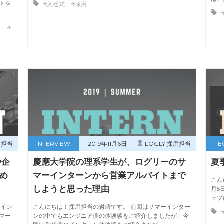
トを
#入社式 #採用
 #
用担当
INTERVIEW
2019年11月6日
LOGLY 採用担当
TE
や企
慶應大学院の理系学生が、ログリーのサ
夏
め
マーインターンから営業アルバイトまで
こん
しようと思った理由
月5
ップ
ーイン
こんにちは！採用担当の岩崎です。 前回はサマーインター
マー
ンの中でもエンジニア側の体験談をご紹介しましたが、今