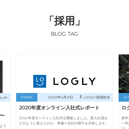
「採用」
BLOG TAG
ly_pr
EVENT
2020年4月21日
LOGLY 採用担当
CU
2020年度オンライン入社式レポート
ロ
〜
2020年度オンライン入社式を開催しました。新入社員を
新年
どのように迎えたのか、準備〜当日の様子を共有します。
一年
よう
は、