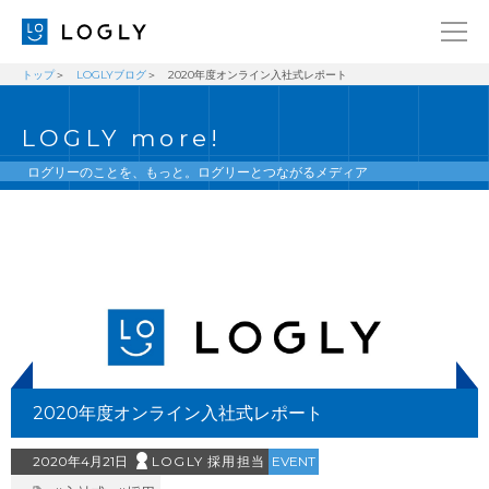
トップ
LOGLYブログ
2020年度オンライン入社式レポート
企業情報
LANGUAGE
LOGLY more!
経営理念
ENGLISH
メッセージ
日本語
ログリーのことを、もっと。ログリーとつながるメディア
健康経営宣言
ニュース
ブログ
事業内容
採用情報
2020年度オンライン入社式レポート
IR
お問い合わせ
2020年4月21日
LOGLY 採用担当
EVENT