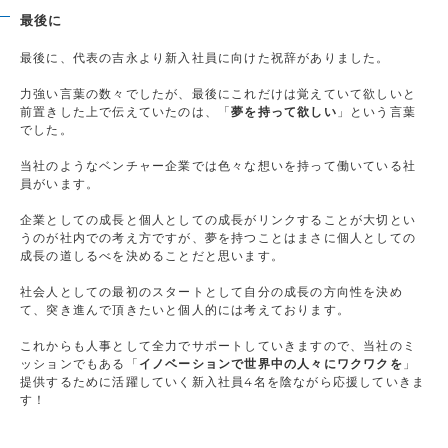
最後に
最後に、代表の吉永より新入社員に向けた祝辞がありました。
力強い言葉の数々でしたが、最後にこれだけは覚えていて欲しいと
前置きした上で伝えていたのは、「
夢を持って欲しい
」という言葉
でした。
当社のようなベンチャー企業では色々な想いを持って働いている社
員がいます。
企業としての成長と個人としての成長がリンクすることが大切とい
うのが社内での考え方ですが、夢を持つことはまさに個人としての
成長の道しるべを決めることだと思います。
社会人としての最初のスタートとして自分の成長の方向性を決め
て、突き進んで頂きたいと個人的には考えております。
これからも人事として全力でサポートしていきますので、当社のミ
ッションでもある「
イノベーションで世界中の人々にワクワクを
」
提供するために活躍していく新入社員4名を陰ながら応援していきま
す！