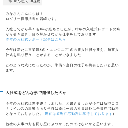
#入社式
#採用
みなさんこんにちは！
ログリー採用担当の岩崎です。
入社してから早くも1年が経ちましたが、昨年の入社式レポートの時
から引き続き、目を輝かせながら仕事をしております！
昨年の入社式レポート記事はこちら
今年は新たに営業職3名・エンジニア1名の新入社員を迎え、無事入
社式を執り行うことがすることができました。
どのような式になったのか、準備〜当日の様子を共有したいと思い
ます。
入社式をどんな形で開催したのか
今年の入社式は無事終了しました、と書きましたが今年は新型コロ
ナウイルスの影響もあり当時は既に一部の社員以外は全員在宅勤務
となっておりました。(
現在は原則在宅勤務に移行しております
)
他社の人事の方も同じ壁にぶつかったのではないかと思います。