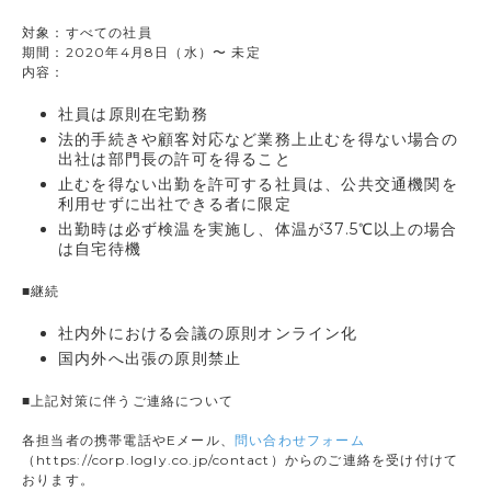
対象：すべての社員
期間：2020年4月8日（水）〜 未定
内容：
社員は原則在宅勤務
法的手続きや顧客対応など業務上止むを得ない場合の
出社は部門長の許可を得ること
止むを得ない出勤を許可する社員は、公共交通機関を
利用せずに出社できる者に限定
出勤時は必ず検温を実施し、体温が37.5℃以上の場合
は自宅待機
■継続
社内外における会議の原則オンライン化
国内外へ出張の原則禁止
■上記対策に伴うご連絡について
各担当者の携帯電話やEメール、
問い合わせフォーム
（https://corp.logly.co.jp/contact）からのご連絡を受け付けて
おります。