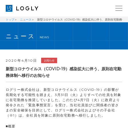
トップ
ニュース
新型コロナウイルス（COVID-19）感染拡大に伴う、原則在宅勤務体
企業情報
LANGUAGE
ニュース
経営理念
ENGLISH
NEWS
メッセージ
日本語
健康経営宣言
2020年4月10日
お知らせ
ニュース
新型コロナウイルス（COVID-19）感染拡大に伴う、原則在宅勤
務体制へ移行のお知らせ
ブログ
事業内容
ログリー株式会社は、新型コロナウイルス（COVID-19）の影響が
長期化する可能性を踏まえ、3月31日（火）よりすべての社員を対象
採用情報
に在宅勤務を推奨していました。このたび4月7日（火）に政府より
発令された「緊急事態宣言」を受け、当社社員並びに関係者の皆さ
IR
まの安全確保を目的として、ログリー株式会社およびその子会社
（※1）は、全社員を対象に原則在宅勤務へ移行しました。
お問い合わせ
■概要