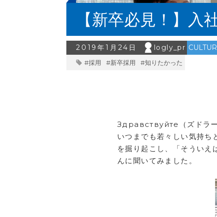
【新卒必見！】入社
2019年1月24日
logly_pr
CULTU
#採用
#新卒採用
#知りたかった
Здравствуйте（ズ
いつまでも若々しい気持ち
を掘り起こし、「そういえ
んに聞いてみました。