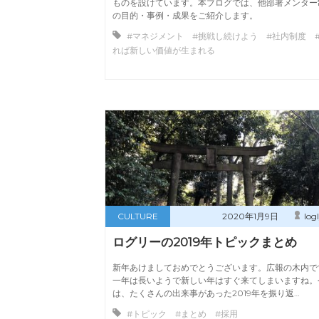
ものを設けています。本ブログでは、他部署メンター
の目的・事例・成果をご紹介します。
#マネジメント #挑戦し続けよう #社内制度 
れば新しい価値が生まれる
CULTURE
2020年1月9日
log
ログリーの2019年トピックまとめ
新年あけましておめでとうございます。広報の木内で
一年は長いようで新しい年はすぐ来てしまいますね。
は、たくさんの出来事があった2019年を振り返…
#トピック #まとめ #採用