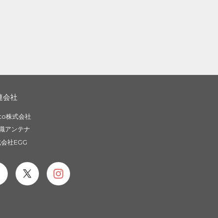
連会社
to株式会社
職アンテナ
会社EGG