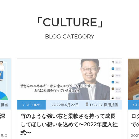
「CULTURE」
BLOG CATEGORY
務担当
CULTURE
2022年4月22日
LOGLY 採用担当
CU
深
竹のような強い芯と柔軟さを持って成長
ロ
してほしい想いを込めて〜2022年度入社
で
式〜
みるロ
20