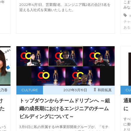
今年
こま
2022年4月1日、営業職1名、エンジニア職2名の合計3名を
みな
迎える入社式を実施いたしました。
チャ
ある
穂乃香
CULTURE
2021年3月19日
和田拓真
CU
け
トップダウンからチームドリブンへ ～組
通
た
織の成長期におけるエンジニアのチーム
に
ビルディングについて～
すべ
に働
いう
3月9日に私の所属するlift事業部開発グループが、「モチ
とり