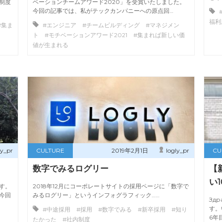
制度
ベーションチームアワード2020」を受賞いたしました。
今回の記事では、私がテックカンパニーへの原点回…
福利
#集ま
#エンジニア #チームビルディング #マネジメン
ト #モチベーションアワード2021 #集まれば新しい価
値が生まれる
ly_pr
CULTURE
2019年2月1日
logly_pr
CU
数字でみるログリー
【
い
す。
2018年12月にコーポレートサイトの採用ページに「数字で
今回
みるログリー」というインフォグラフィック……
Зд
す。
#中途採用 #採用 #数字でみる #新卒採用 #知り
6年
たかった #社内制度