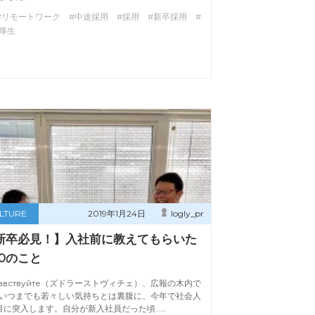
#リモートワーク #中途採用 #採用 #新卒採用 #
厚生
LTURE
2019年1月24日
logly_pr
新卒必見！】入社前に教えてもらいた
10のこと
равствуйте（ズドラーストヴィチェ）、広報の木内で
いつまでも若々しい気持ちとは裏腹に、今年で社会人
目に突入します。自分が新入社員だった頃……