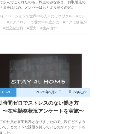
で歩んでこられたのも、株主のみなさま、お取引先の
さまをはじめ、メンバーはもとより多くの関…
#イノベーションで世界中の人々にワクワクを #カル
ー #テクノロジーで世の中を豊かに #ログに価値が
 #創立記念日 #歴史 #生み出す
LTURE
2020年5月25日
logly_pr
勤時間ゼロでストレスのない働き方
 〜在宅勤務状況アンケートを実施〜
ての社員が在宅勤務となりましたので、現在どのよう
いて、どのような課題を持っているのかアンケートを
ました。