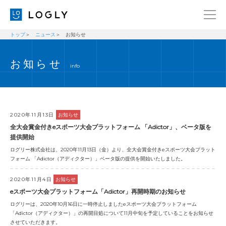
トップ
ニュース
お知らせ
企業情報
LANGUAGE
お知らせ
経営理念
ENGLISH
info
メッセージ
日本語
健康経営宣言
ニュース
2020年11月13日
お知らせ
全大会賞金付きeスポーツ大会プラットフォーム 「Adictor」、ベータ版を
ブログ
提供開始
ログリー株式会社は、2020年11月13日（金）より、全大会賞金付きeスポーツ大会プラット
事業内容
フォーム 「Adictor（アディクター）」ベータ版の提供を開始いたしました。
採用情報
2020年11月4日
お知らせ
IR
eスポーツ大会プラットフォーム「Adictor」再開時期のお知らせ
ログリーは、2020年10月16日に一時停止しましたeスポーツ大会プラットフォーム
お問い合わせ
「Adictor（アディクター）」の再開目処について11月中旬を予定していることをお知らせ
させていただきます。