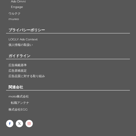
Ads Omni
Engage
ウルテク
mureo
プライバシーポリシー
LOGLY Ads Context
個人情報の取扱い
ガイドライン
広告掲載基準
広告原稿規定
広告品質に対する取り組み
関連会社
moto株式会社
転職アンテナ
株式会社EGG