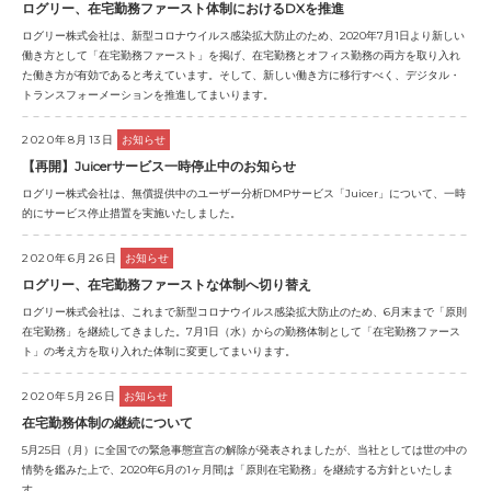
ログリー、在宅勤務ファースト体制におけるDXを推進
ログリー株式会社は、新型コロナウイルス感染拡大防止のため、2020年7月1日より新しい
働き方として「在宅勤務ファースト」を掲げ、在宅勤務とオフィス勤務の両方を取り入れ
た働き方が有効であると考えています。そして、新しい働き方に移行すべく、デジタル・
トランスフォーメーションを推進してまいります。
2020年8月13日
お知らせ
【再開】Juicerサービス一時停止中のお知らせ
ログリー株式会社は、無償提供中のユーザー分析DMPサービス「Juicer」について、一時
的にサービス停止措置を実施いたしました。
2020年6月26日
お知らせ
ログリー、在宅勤務ファーストな体制へ切り替え
ログリー株式会社は、これまで新型コロナウイルス感染拡大防止のため、6月末まで「原則
在宅勤務」を継続してきました。7月1日（水）からの勤務体制として「在宅勤務ファース
ト」の考え方を取り入れた体制に変更してまいります。
2020年5月26日
お知らせ
在宅勤務体制の継続について
5月25日（月）に全国での緊急事態宣言の解除が発表されましたが、当社としては世の中の
情勢を鑑みた上で、2020年6月の1ヶ月間は「原則在宅勤務」を継続する方針といたしま
す。