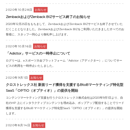
2020年10月28日
お知らせ
ZenbackおよびZenback BIZサービス終了のお知らせ
2020年12月25日をもちまして、ZenbackおよびZenback BIZサービスを終了させていた
だくこととなりました。ZenbackおよびZenback BIZをご利用いただきましたすべてのお
客様に、スタッフ一同心より御礼申し上げます。
2020年10月16日
お知らせ
「Adictor」サービスの一時停止について
ログリーは、eスポーツ大会プラットフォーム「Adictor（アディクター）」についてサー
ビスの利用を一時停止いたしました。
2020年9月1日
お知らせ
クロストレックス社 新規リード獲得を支援するBtoBマーケティング特化型
SaaS「OPTIO（オプティオ）」の提供を開始
コンテンツマーケティング支援を行うクロストレックス株式会社は2020年9月1日より、自
社のHP 上にインタラクティブコンテンツを埋め込み、ポップアップ配信することでリード
獲得を支援するBtoB マーケティング特化型SaaS「OPTIO（オプティオ）」の提供を開始
します。
2020年8月14日
お知らせ