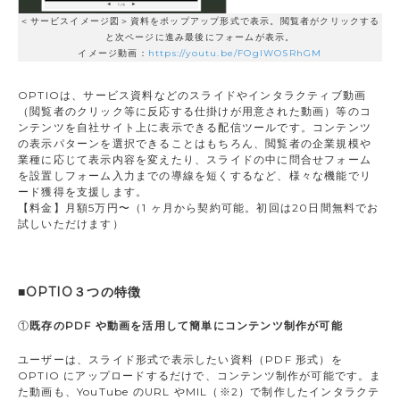
＜サービスイメージ図＞資料をポップアップ形式で表示。閲覧者がクリックする
と次ページに進み最後にフォームが表示。
イメージ動画：
https://youtu.be/FOgIWOSRhGM
OPTIOは、サービス資料などのスライドやインタラクティブ動画
（閲覧者のクリック等に反応する仕掛けが用意された動画）等のコ
ンテンツを自社サイト上に表示できる配信ツールです。コンテンツ
の表示パターンを選択できることはもちろん、閲覧者の企業規模や
業種に応じて表示内容を変えたり、スライドの中に問合せフォーム
を設置しフォーム入力までの導線を短くするなど、様々な機能でリ
ード獲得を支援します。
【料金】月額5万円〜（1 ヶ月から契約可能。初回は20日間無料でお
試しいただけます）
■OPTIO３つの特徴
①
既存のPDF や動画を活用して簡単にコンテンツ制作が可能
ユーザーは、スライド形式で表示したい資料（PDF 形式）を
OPTIO にアップロードするだけで、コンテンツ制作が可能です。ま
た動画も、YouTube のURL やMIL（※2）で制作したインタラクテ