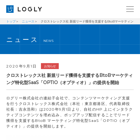
トップ
ニュース
クロストレックス社 新規リード獲得を支援するBtoBマーケティング特化
企業情報
LANGUAGE
ニュース
経営理念
ENGLISH
NEWS
メッセージ
日本語
健康経営宣言
2020年9月1日
お知らせ
ニュース
クロストレックス社 新規リード獲得を支援するBtoBマーケティ
ング特化型SaaS「OPTIO（オプティオ）」の提供を開始
ブログ
事業内容
ログリー株式会社の連結子会社で、コンテンツマーケティング支援
を行うクロストレックス株式会社（本社：東京都港区、代表取締役
採用情報
社長：吉永浩和）は2020年9月1日より、自社のHP 上にインタラク
ティブコンテンツを埋め込み、ポップアップ配信することでリード
IR
獲得を支援するBtoB マーケティング特化型SaaS「OPTIO（オプ
ティオ）」の提供を開始します。
お問い合わせ