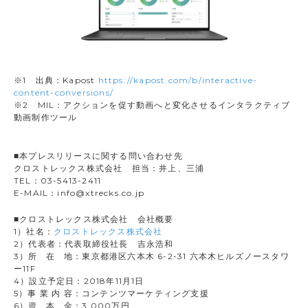
※1 出典：Kapost
https://kapost.com/b/interactive-
content-conversions/
※2 MIL：アクションを促す動画へと変化させるインタラクティブ
動画制作ツール
■本プレスリリースに関する問い合わせ先
クロストレックス株式会社 担当：井上、三浦
TEL：03-5413-2411
E-MAIL：info@xtrecks.co.jp
■クロストレックス株式会社 会社概要
1）社名：
クロストレックス株式会社
2）代表者：代表取締役社長 吉永浩和
3）所 在 地：東京都港区六本木 6-2-31 六本木ヒルズノースタワ
ー11F
4）設立予定日：2018年11月1日
5）事 業 内 容：コンテンツマーケティング支援
6）資 本 金：3,000万円