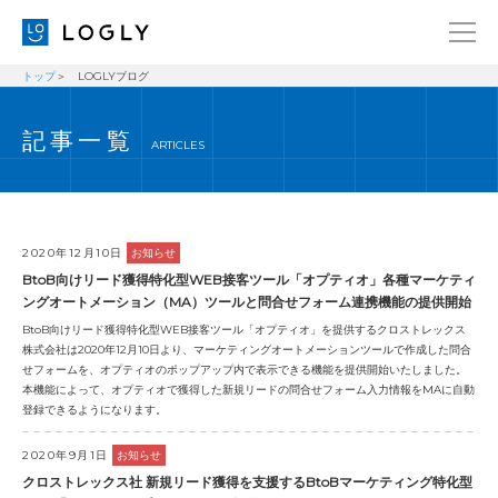
トップ
LOGLYブログ
企業情報
LANGUAGE
記事一覧
経営理念
ENGLISH
ARTICLES
メッセージ
日本語
健康経営宣言
ニュース
2020年12月10日
お知らせ
BtoB向けリード獲得特化型WEB接客ツール「オプティオ」各種マーケティ
ブログ
ングオートメーション（MA）ツールと問合せフォーム連携機能の提供開始
BtoB向けリード獲得特化型WEB接客ツール「オプティオ」を提供するクロストレックス
事業内容
株式会社は2020年12月10日より、マーケティングオートメーションツールで作成した問合
せフォームを、オプティオのポップアップ内で表示できる機能を提供開始いたしました。
採用情報
本機能によって、オプティオで獲得した新規リードの問合せフォーム入力情報をMAに自動
登録できるようになります。
IR
2020年9月1日
お知らせ
お問い合わせ
クロストレックス社 新規リード獲得を支援するBtoBマーケティング特化型