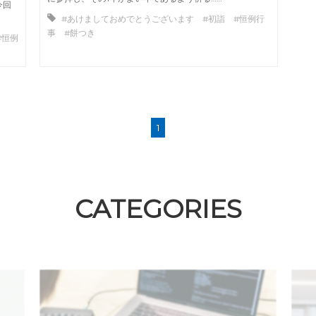
今回
#あけましておめでとうございます #初詣 #恒例行
事 #餅つき
#恒例
1
CATEGORIES