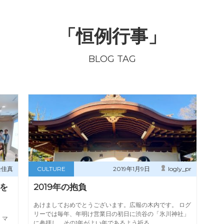
「恒例行事」
BLOG TAG
余佳真
CULTURE
2019年1月9日
logly_pr
を
2019年の抱負
あけましておめでとうございます。広報の木内です。 ログ
リーでは毎年、年明け営業日の初日に渋谷の「氷川神社」
 マ
に参拝し、その1年がよい年であるよう祈る……