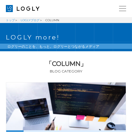
トップ
LOGLYブログ
COLUMN
企業情報
LANGUAGE
LOGLY more!
経営理念
ENGLISH
メッセージ
日本語
ログリーのことを、もっと。ログリーとつながるメディア
健康経営宣言
「COLUMN」
ニュース
BLOG CATEGORY
ブログ
事業内容
採用情報
IR
お問い合わせ