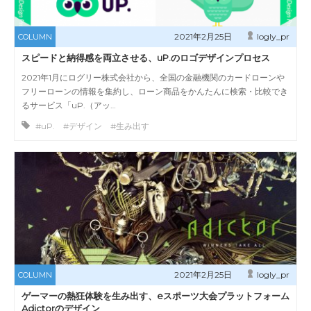
2021年2月25日
logly_pr
COLUMN
スピードと納得感を両立させる、uP.のロゴデザインプロセス
2021年1月にログリー株式会社から、全国の金融機関のカードローンや
フリーローンの情報を集約し、ローン商品をかんたんに検索・比較でき
るサービス「uP.（アッ…
#uP. #デザイン #生み出す
2021年2月25日
logly_pr
COLUMN
ゲーマーの熱狂体験を生み出す、eスポーツ大会プラットフォーム
Adictorのデザイン