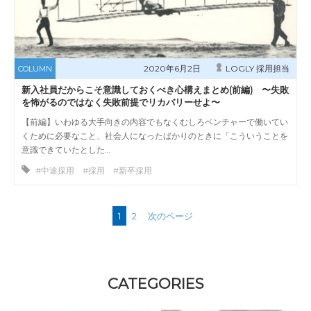
2020年6月2日
LOGLY 採用担当
COLUMN
新入社員だからこそ意識しておくべき心構えまとめ(前編) 〜失敗
を怖がるのではなく失敗前提でリカバリーせよ〜
【前編】いわゆる大手向きの内容でもなくむしろベンチャーで働いてい
くために必要なこと、社会人になったばかりのときに「こういうことを
意識できていたとした…
#中途採用 #採用 #新卒採用
1
2
次のページ
CATEGORIES