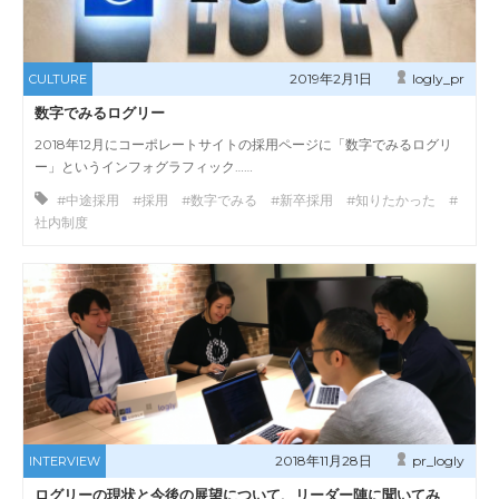
2019年2月1日
logly_pr
CULTURE
数字でみるログリー
2018年12月にコーポレートサイトの採用ページに「数字でみるログリ
ー」というインフォグラフィック……
#中途採用 #採用 #数字でみる #新卒採用 #知りたかった #
社内制度
2018年11月28日
pr_logly
INTERVIEW
ログリーの現状と今後の展望について、リーダー陣に聞いてみ