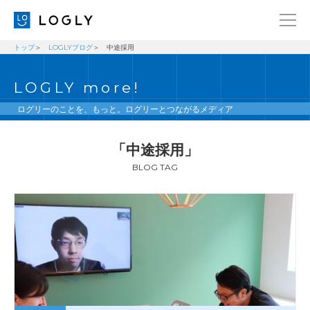
トップ
LOGLYブログ
中途採用
企業情報
LANGUAGE
LOGLY more!
経営理念
ENGLISH
メッセージ
日本語
ログリーのことを、もっと。ログリーとつながるメディア
健康経営宣言
「中途採用」
ニュース
BLOG TAG
ブログ
事業内容
採用情報
IR
お問い合わせ