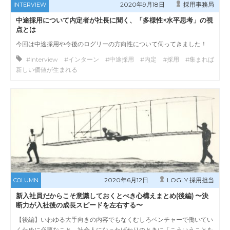
2020年9月18日
採用事務局
INTERVIEW
中途採用について内定者が社長に聞く、「多様性×水平思考」の視
点とは
今回は中途採用や今後のログリーの方向性について伺ってきました！
#Interview #インターン #中途採用 #内定 #採用 #集まれば
新しい価値が生まれる
2020年6月12日
LOGLY 採用担当
COLUMN
新入社員だからこそ意識しておくとべき心構えまとめ(後編) 〜決
断力が入社後の成長スピードを左右する〜
【後編】いわゆる大手向きの内容でもなくむしろベンチャーで働いてい
くために必要なこと、社会人になったばかりのときに「こういうことを