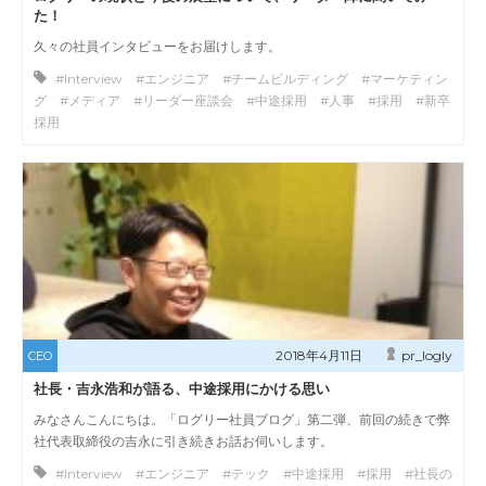
た！
久々の社員インタビューをお届けします。
#Interview #エンジニア #チームビルディング #マーケティン
グ #メディア #リーダー座談会 #中途採用 #人事 #採用 #新卒
採用
2018年4月11日
pr_logly
CEO
社長・吉永浩和が語る、中途採用にかける思い
みなさんこんにちは。「ログリー社員ブログ」第二弾、前回の続きで弊
社代表取締役の吉永に引き続きお話お伺いします。
#Interview #エンジニア #テック #中途採用 #採用 #社長の