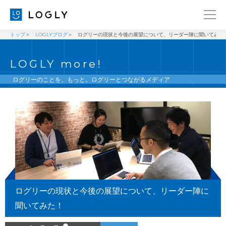
トップ
LOGLYブログ
ログリーの現状と今後の展望について、リーダー陣に聞いてみた
企業情報
LANGUAGE
LOGLY more!
経営理念
ENGLISH
メッセージ
日本語
ログリーのことを、もっと。ログリーとつながるメディア
健康経営宣言
ニュース
ブログ
事業内容
採用情報
ログリーの現状と今後の展望について、リーダー陣に
IR
聞いてみた！
お問い合わせ