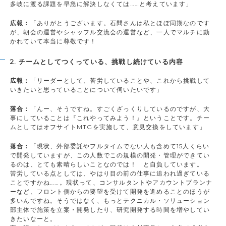
多岐に渡る課題を早急に解決しなくては……と考えています」
広報：
「ありがとうございます。石間さんは私とほぼ同期なのです
が、朝会の運営やシャッフル交流会の運営など、一人でマルチに動
かれていて本当に尊敬です！
2. チームとしてつくっている、挑戦し続けている内容
広報：
「リーダーとして、苦労していることや、これから挑戦して
いきたいと思っていることについて伺いたいです」
落合：
「んー、そうですね。すごくざっくりしているのですが、大
事にしていることは『これやってみよう！』ということです。チー
ムとしてはオフサイトMTGを実施して、意見交換をしています」
落合：
「現状、外部委託やフルタイムでない人も含めて15人くらい
で開発していますが、この人数でこの規模の開発・管理ができてい
るのは、とても素晴らしいことなのでは！ と自負しています。
苦労している点としては、やはり目の前の仕事に追われ過ぎている
ことですかね……。現状って、コンサルタントやアカウントプランナ
ーなど、フロント側からの要望を受けて開発を進めることのほうが
多いんですね。そうではなく、もっとテクニカル・ソリューション
部主体で施策を立案・開発したり、研究開発する時間を増やしてい
きたいなーと。