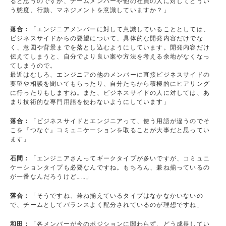
ると思うのですが、チームメンバーや他の社員の人に対してどうい
う態度、行動、マネジメントを意識していますか？」
落合：
「エンジニアメンバーに対して意識していることとしては、
ビジネスサイドからの要望について、具体的な開発内容だけでな
く、意図や背景までを落とし込むようにしています。開発内容だけ
伝えてしまうと、自分でより良い案や方法を考える余地がなくなっ
てしまうので。
最近はむしろ、エンジニアの他のメンバーに直接ビジネスサイドの
要望や相談を聞いてもらったり、自分たちから積極的にヒアリング
に行ったりもしますね。また、ビジネスサイドの人に対しては、あ
まり技術的な専門用語を使わないようにしています」
落合：
「ビジネスサイドとエンジニアって、使う用語が違うのでそ
こを『つなぐ』コミュニケーションを取ることが大事だと思ってい
ます」
石間：
「エンジニアさんってギークタイプが多いですが、コミュニ
ケーションタイプも必要なんですね。もちろん、兼ね揃っているの
が一番なんだろうけど……」
落合：
「そうですね、兼ね揃えているタイプはなかなかいないの
で、チームとしてバランスよく配分されているのが理想ですね」
和田：
「各メンバーが今のポジションに関わらず、どう成長してい