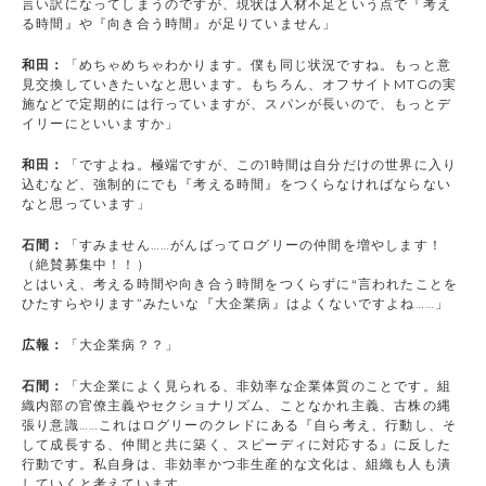
言い訳になってしまうのですが、現状は人材不足という点で『考え
る時間』や『向き合う時間』が足りていません」
和田：
「めちゃめちゃわかります。僕も同じ状況ですね。もっと意
見交換していきたいなと思います。もちろん、オフサイトMTGの実
施などで定期的には行っていますが、スパンが長いので、もっとデ
イリーにといいますか」
和田：
「ですよね。極端ですが、この1時間は自分だけの世界に入り
込むなど、強制的にでも『考える時間』をつくらなければならない
なと思っています」
石間：
「すみません……がんばってログリーの仲間を増やします！
（絶賛募集中！！）
とはいえ、考える時間や向き合う時間をつくらずに“言われたことを
ひたすらやります”みたいな『大企業病』はよくないですよね……」
広報：
「大企業病？？」
石間：
「大企業によく見られる、非効率な企業体質のことです。組
織内部の官僚主義やセクショナリズム、ことなかれ主義、古株の縄
張り意識……これはログリーのクレドにある『自ら考え、行動し、そ
して成長する、仲間と共に築く、スピーディに対応する』に反した
行動です。私自身は、非効率かつ非生産的な文化は、組織も人も潰
していくと考えています。