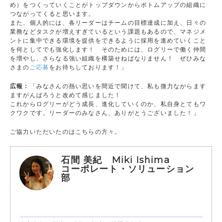
め）をつくっていくことがトップダウンからボトムアップの組織に
つながってくると思います。
また、個人的には、各リーダーはチームの目標達成に加え、日々の
業務などタスクが増えすぎているという課題もあるので、マネジメ
ントに集中できる環境を提供をできるように採用を進めていくこと
を何としてでも強化します！ そのためには、ログリーで働く仲間
を増やし、さらなる強い組織を構築せねばなりません！ ぜひみな
さまの
ご応募
をお待ちしております！」
広報：
「みなさんの熱い思いを間近で聞けて、私も微力ながらます
ますがんばろうと改めて感じました！
これからログリーがどう成長、進化していくのか、私自身とてもワ
クワクです。リーダーのみなさん、ありがとうございました！」
ご協力いただいたのはこちらの方々。
石間 美紀 Miki Ishima
コーポレート・ソリューション
部