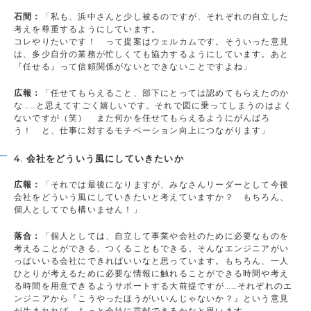
石間：
「私も、浜中さんと少し被るのですが、それぞれの自立した
考えを尊重するようにしています。
コレやりたいです！ って提案はウェルカムです。そういった意見
は、多少自分の業務が忙しくても協力するようにしています。あと
『任せる』って信頼関係がないとできないことですよね」
広報：
「任せてもらえること、部下にとっては認めてもらえたのか
な……と思えてすごく嬉しいです。それで図に乗ってしまうのはよく
ないですが（笑） また何かを任せてもらえるようにがんばろ
う！ と、仕事に対するモチベーション向上につながります」
4. 会社をどういう風にしていきたいか
広報：
「それでは最後になりますが、みなさんリーダーとして今後
会社をどういう風にしていきたいと考えていますか？ もちろん、
個人としてでも構いません！」
落合：
「個人としては、自立して事業や会社のために必要なものを
考えることができる、つくることもできる。そんなエンジニアがい
っぱいいる会社にできればいいなと思っています。もちろん、一人
ひとりが考えるために必要な情報に触れることができる時間や考え
る時間を用意できるようサポートする大前提ですが……それぞれのエ
ンジニアから『こうやったほうがいいんじゃないか？』という意見
が生まれれば、もっと会社に貢献できるかなと思います。