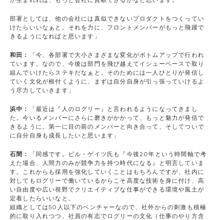
部署としては、他の会社には真似できないプロダクトをつくってい
けたらいいなぁと。それを力に、フロントメンバーがもっと飛躍で
きるようになればと思います」
和田：
「今、各部署で大小さまざまな変化がボトムアップで行われ
ています。なので、今後は部門を飛び越えてイシューベースで取り
組んでいけたらステキだなぁと。そのためには一人ひとりが発信し
ていく文化が根付くように、まずは自分自身が引っ張っていけるよ
う尽力していきます」
浜中：
「最近は『人のログリー』と言われるようになってきまし
た。今いるメンバーにさらに磨きがかかって、もっと魅力が発信で
きるように。第一に目の前のメンバーと向き合って、そしてついで
に自分自身も成長したいと思います」
石間：
「同感です。ビル・ゲイツ氏も『今後20年という時間軸で考
えた場合、人間力のみが競争力を持つ時代になる』と明言していま
す。これからも採用を強化していくことはもちろんですが、社内に
対してもログリーで働いているからこそ高度な技術を身に付け、高
い自由度や広い視野でクリエイティブな仕事ができる環境や風土が
定着したらいいなと。
組織としては50人以下のベンチャーなので、社外からの刺激も積極
的に取り入れつつ、社員の有志でログリーの文化（仕事のやり方含