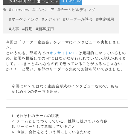
2018年11月28日
pr_logly
INTERVIEW
#Interview
#エンジニア
#チームビルディング
#マーケティング
#メディア
#リーダー座談会
#中途採用
#人事
#採用
#新卒採用
今回は「リーダー座談会」をテーマにインタビューを実施しまし
た。
というのも、部署内での
オフサイトMTG
は定期的にやっているもの
の、部署を横断してのMTGはなかなか行われていない現状がありま
して。……きっとみんな心の内で思っていることがあるんじゃない
か！！ と思い、各部のリーダーを集めてお話を聞いてみました。
今回は1on1ではなく座談会形式のインタビューなので、あら
かじめ4つのテーマを用意。
1. それぞれのチームの現状
2. チームとしてつくっている、挑戦し続けている内容
3. リーダーとして意識していること
4. 今後、会社をどういう風にしていきたいか