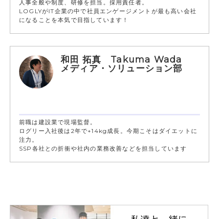
人事全般や制度、研修を担当。採用責任者。
LOGLYがIT企業の中で社員エンゲージメントが最も高い会社
になることを本気で目指しています！
和田 拓真 Takuma Wada
メディア・ソリューション部
前職は建設業で現場監督。
ログリー入社後は2年で+14kg成長。今期こそはダイエットに
注力。
SSP各社との折衝や社内の業務改善などを担当しています