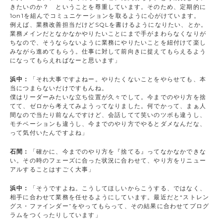
きたいのか？ ということを尊重しています。そのため、定期的に
1on1を組んでコミュニケーションを取るように心がけています。
例えば、業務改善担当だけどSQLを書けるようになりたい、とか。
業務メインだとなかなかやりたいことにまで手がまわらなくなりが
ちなので、そうならないように業務にやりたいことを紐付けて楽し
みながら進めてもらう。仕事に対して前向きに捉えてもらえるよう
になってもらえればなーと思います」
浜中：
「それ大事ですよねー。やりたくないことをやらせても、本
当につまらないだけですもんね。
僕はリーダーみたいな立ち位置が久々でして。今までのやり方を捨
てて、ゼロから考えてみようってなりました。何でかって、まぁ人
間なので当たり前なんですけど、会話してて笑いのツボも違うし、
モチベーションも違うし、今までのやり方でやるとダメなんだな、
って気付いたんですよね」
石間：
「確かに、今までのやり方を『捨てる』ってなかなかできな
い。その時のフェーズに合った状況に合わせて、やり方をリニュー
アルすることはすごく大事」
浜中：
「そうですよね。こうしてほしいからこうする、ではなく、
相手に合わせて業務を任せるようにしています。最近だと“ストレン
グス・ファインダー”をやってもらって、その結果に合わせてプログ
ラムをつくったりしています」