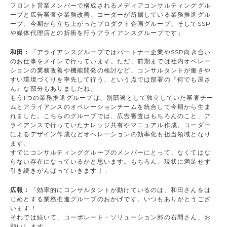
フロント営業メンバーで構成されるメディアコンサルティンググル
ープと広告審査や業務改善、コーダーが所属している業務推進グル
ープ、今期から立ち上がったプロダクト企画グループ、そしてSSP
や媒体代理店との折衝を行うアライアンスグループです」
和田：
「アライアンスグループではパートナー企業やSSP向き合い
のお仕事をメインで行っています。ただ、前期までは社内オペレー
ションの業務改善や機能開発の検討など、コンサルタントが働きや
すい環境づくりを率先して行う、という点では部署の『何でも屋さ
ん』な部分もありましたね。
もう1つの業務推進グループは、別部署として独立していた審査チー
ムとアライアンスのオペレーションチームを統合して今期から生ま
れました。こちらのグループでは、広告審査はもちろんのこと、ア
ライアンスで行っていたナレッジ共有やマニュアル作成、コーダー
によるデザイン作成などオペレーションの効率化も担当領域となり
ます。
すでにコンサルティンググループのメンバーにとって、なくてはな
らない存在になっているかと思います。もちろん、現状に満足せず
引き続きがんばっていきます！」
広報：
「効率的にコンサルタントが動けているのは、和田さんをは
じめとする業務推進グループのおかげです。いつもありがとうござ
います！
それでは続いて、コーポレート・ソリューション部の石間さん、お
願いします」