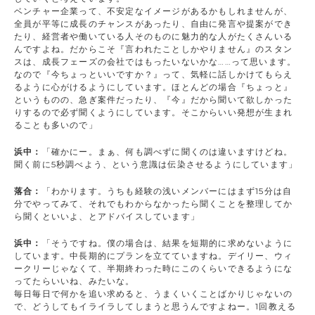
ベンチャー企業って、不安定なイメージがあるかもしれませんが、
全員が平等に成長のチャンスがあったり、自由に発言や提案ができ
たり、経営者や働いている人そのものに魅力的な人がたくさんいる
んですよね。だからこそ『言われたことしかやりません』のスタン
スは、成長フェーズの会社ではもったいないかな……って思います。
なので『今ちょっといいですか？』って、気軽に話しかけてもらえ
るように心がけるようにしています。ほとんどの場合『ちょっと』
というものの、急ぎ案件だったり、『今』だから聞いて欲しかった
りするので必ず聞くようにしています。そこからいい発想が生まれ
ることも多いので」
浜中：
「確かにー。まぁ、何も調べずに聞くのは違いますけどね。
聞く前に5秒調べよう、という意識は伝染させるようにしています」
落合：
「わかります。うちも経験の浅いメンバーにはまず15分は自
分でやってみて、それでもわからなかったら聞くことを整理してか
ら聞くといいよ、とアドバイスしています」
浜中：
「そうですね。僕の場合は、結果を短期的に求めないように
しています。中長期的にプランを立てていますね。デイリー、ウィ
ークリーじゃなくて、半期終わった時にこのくらいできるようにな
ってたらいいね、みたいな。
毎日毎日で何かを追い求めると、うまくいくことばかりじゃないの
で、どうしてもイライラしてしまうと思うんですよねー。1回教える