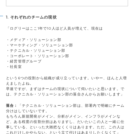
1. それぞれのチームの現状
「ログリーはここ1年で10人ほど人員が増えて、現在は
・メディア・ソリューション部
・マーケティング・ソリューション部
・テクニカル・ソリューション部
・コーポレート・ソリューション部
・経営管理グループ
・社長室
という6つの役割から組織が成り立っています。いやー、ほんと人増
えましたよね。
早速ですが、まずはチームの現状について伺いたいと思います。で
は、テクニカル・ソリューション部の落合さんからお願いします」
落合：
「テクニカル・ソリューション部は、部署内で明確にチーム
分けはしていないです。
もちろん新規開発がメイン、分析がメイン、インフラがメインな
ど、ある程度の役割分担はありますし、だいたいこの人と一緒に仕
事している、といった大雑把なくくりはあります。ただ、この人は
これだけしかやらない、という立て付けはあまりしたくなくて」