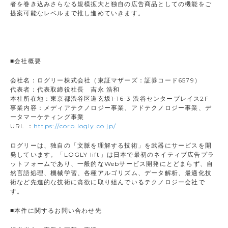
者を巻き込みさらなる規模拡大と独自の広告商品としての機能をご
提案可能なレベルまで推し進めていきます。
■会社概要
会社名：ログリー株式会社（東証マザーズ：証券コード6579）
代表者：代表取締役社長 吉永 浩和
本社所在地：東京都渋谷区道玄坂1-16-3 渋谷センタープレイス2F
事業内容：メディアテクノロジー事業、アドテクノロジー事業、デ
ータマーケティング事業
URL ：
https://corp.logly.co.jp/
ログリーは、独自の「文脈を理解する技術」を武器にサービスを開
発しています。「LOGLY lift」は日本で最初のネイティブ広告プラ
ットフォームであり、一般的なWebサービス開発にとどまらず、自
然言語処理、機械学習、各種アルゴリズム、データ解析、最適化技
術など先進的な技術に貪欲に取り組んでいるテクノロジー会社で
す。
■本件に関するお問い合わせ先