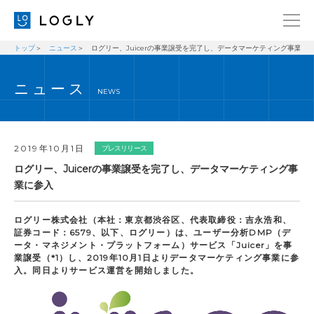
トップ
ニュース
ログリー、Juicerの事業譲受を完了し、データマーケティング事業に
企業情報
LANGUAGE
ニュース
経営理念
ENGLISH
NEWS
メッセージ
日本語
健康経営宣言
2019年10月1日
プレスリリース
ニュース
ログリー、Juicerの事業譲受を完了し、データマーケティング事
業に参入
ブログ
事業内容
ログリー株式会社（本社：東京都渋谷区、代表取締役：吉永浩和、
証券コード：6579、以下、ログリー）は、ユーザー分析DMP（デ
採用情報
ータ・マネジメント・プラットフォーム）サービス「Juicer」を事
業譲受（*1）し、2019年10月1日よりデータマーケティング事業に参
IR
入。同日よりサービス運営を開始しました。
お問い合わせ