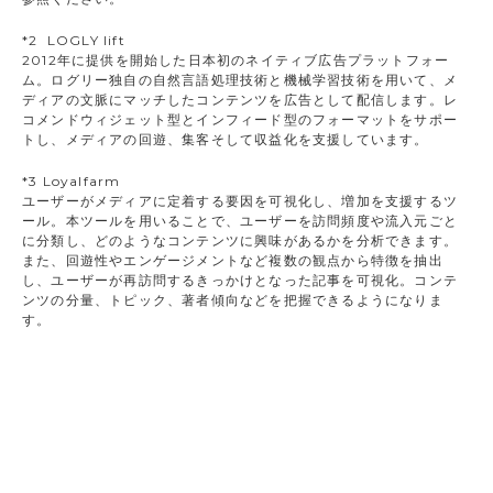
*2 LOGLY lift
2012年に提供を開始した日本初のネイティブ広告プラットフォー
ム。ログリー独自の自然言語処理技術と機械学習技術を用いて、メ
ディアの文脈にマッチしたコンテンツを広告として配信します。レ
コメンドウィジェット型とインフィード型のフォーマットをサポー
トし、メディアの回遊、集客そして収益化を支援しています。
*3 Loyalfarm
ユーザーがメディアに定着する要因を可視化し、増加を支援するツ
ール。本ツールを用いることで、ユーザーを訪問頻度や流入元ごと
に分類し、どのようなコンテンツに興味があるかを分析できます。
また、回遊性やエンゲージメントなど複数の観点から特徴を抽出
し、ユーザーが再訪問するきっかけとなった記事を可視化。コンテ
ンツの分量、トピック、著者傾向などを把握できるようになりま
す。