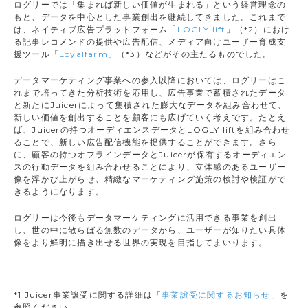
ログリーでは「集まれば新しい価値が生まれる」という経営理念の
もと、データを中心とした事業創出を継続してきました。これまで
は、ネイティブ広告プラットフォーム「
LOGLY lift
」（*2）におけ
る記事レコメンドの提供や広告配信、メディア向けユーザー育成支
援ツール「
Loyalfarm
」（*3）などがその主たるものでした。
データマーケティング事業への参入以降においては、ログリーはこ
れまで培ってきた分析技術を応用し、広告事業で蓄積されたデータ
と新たにJuicerによって集積された膨大なデータを組み合わせて、
新しい価値を創出することを顧客にも広げていく考えです。たとえ
ば、Juicerの持つオーディエンスデータとLOGLY liftを組み合わせ
ることで、新しい広告配信機能を提供することができます。さら
に、顧客の持つオフラインデータとJuicerが保有するオーディエン
スの行動データを組み合わせることにより、立体感のあるユーザー
像を浮かび上がらせ、精緻なマーケティング施策の検討や検証がで
きるようになります。
ログリーは今後もデータマーケティングに活用できる事業を創出
し、世の中に散らばる無数のデータから、ユーザーが知りたい具体
像をより鮮明に描き出せる世界の実現を目指してまいります。
*1 Juicer事業譲受に関する詳細は「
事業譲受に関するお知らせ
」を
参照ください。