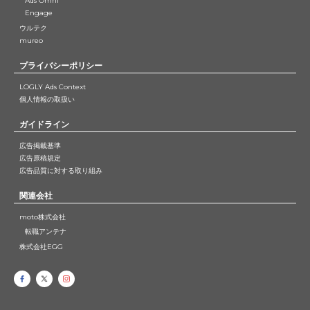
Ads Omni
Engage
ウルテク
mureo
プライバシーポリシー
LOGLY Ads Context
個人情報の取扱い
ガイドライン
広告掲載基準
広告原稿規定
広告品質に対する取り組み
関連会社
moto株式会社
転職アンテナ
株式会社EGG