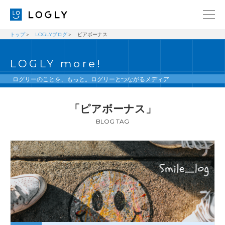
トップ
LOGLYブログ
ピアボーナス
企業情報
LANGUAGE
LOGLY more!
経営理念
ENGLISH
メッセージ
日本語
ログリーのことを、もっと。ログリーとつながるメディア
健康経営宣言
「ピアボーナス」
ニュース
BLOG TAG
ブログ
事業内容
採用情報
IR
お問い合わせ