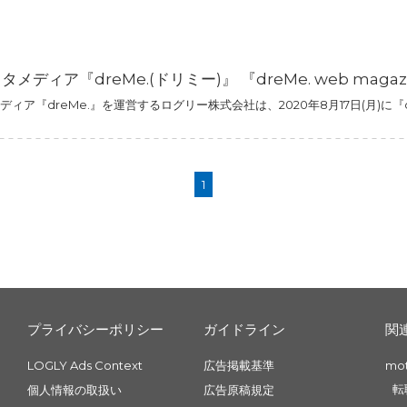
メディア『dreMe.(ドリミー)』 『dreMe. web maga
ィア『dreMe.』を運営するログリー株式会社は、2020年8月17日(月)に『dr
1
プライバシーポリシー
ガイドライン
関
LOGLY Ads Context
広告掲載基準
mo
転
個人情報の取扱い
広告原稿規定