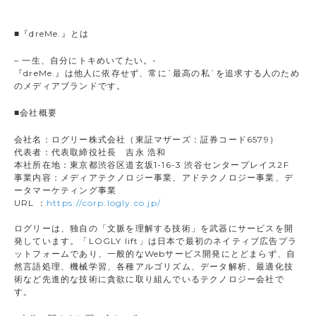
■『dreMe.』とは
– 一生、自分にトキめいてたい。-
『dreMe.』は他人に依存せず、常に`最高の私`を追求する人のため
のメディアブランドです。
■会社概要
会社名：ログリー株式会社（東証マザーズ：証券コード6579）
代表者：代表取締役社長 吉永 浩和
本社所在地：東京都渋谷区道玄坂1-16-3 渋谷センタープレイス2F
事業内容：メディアテクノロジー事業、アドテクノロジー事業、デ
ータマーケティング事業
URL ：
https://corp.logly.co.jp/
ログリーは、独自の「文脈を理解する技術」を武器にサービスを開
発しています。「LOGLY lift」は日本で最初のネイティブ広告プラ
ットフォームであり、一般的なWebサービス開発にとどまらず、自
然言語処理、機械学習、各種アルゴリズム、データ解析、最適化技
術など先進的な技術に貪欲に取り組んでいるテクノロジー会社で
す。