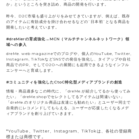
か」というところを突き詰め、商品の開発を行います。
昨今、D2C市場も盛り上がりをみせてきていますが、例えば、既存
のアイテムに有効成分を掛け合わせるなどの`日本初`となる商品を
開発したいと考えています。
#dreMierの育成強化→MCN（マルチチャンネルネットワーク）領
域への参入
dreMe. web magazineでのブログや、個人のYouTube, Twitter,
Instagram, TikTokなどSNSでの発信を強化し、タイアップや自社
商品でのPR、そしてO2Oへの展開にも起用できるようなインフル
エンサーへと育成します。
#コミュニティを強化したCtoC特化型メディアブランドの創造
情報・商品過多なこの時代に、「dreMe.が紹介してるから使ってみ
たい」「dreMe.shopでセレクトしてるアイテムは間違いない」
「dreMe.のオリジナル商品は友達にも勧めたい」とユーザー同士で
自発的にレコメンドしてもらえる、ユーザーが応援したくなるメデ
ィアブランドを創り上げていきます。
*YouTube、Twitter、Instagram、TikTokは、各社の登録商
標または商標です。