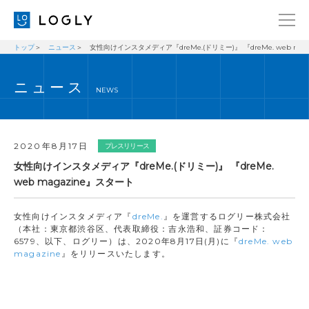
トップ
ニュース
女性向けインスタメディア『dreMe.(ドリミー)』 『dreMe. web ma
企業情報
LANGUAGE
ニュース
経営理念
ENGLISH
NEWS
メッセージ
日本語
健康経営宣言
2020年8月17日
プレスリリース
ニュース
女性向けインスタメディア『dreMe.(ドリミー)』 『dreMe.
web magazine』スタート
ブログ
事業内容
女性向けインスタメディア『
dreMe.
』を運営するログリー株式会社
（本社：東京都渋谷区、代表取締役：吉永浩和、証券コード：
採用情報
6579、以下、ログリー）は、2020年8月17日(月)に『
dreMe. web
magazine
』をリリースいたします。
IR
お問い合わせ