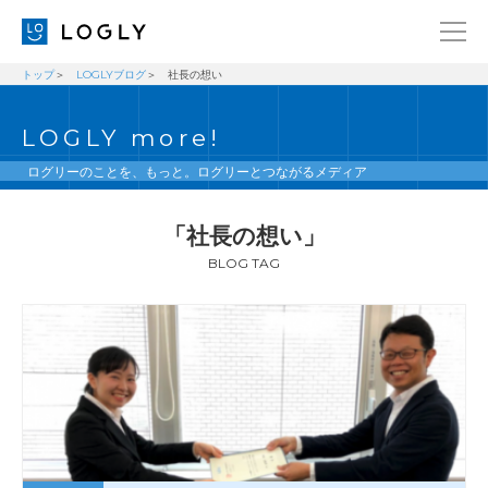
トップ
LOGLYブログ
社長の想い
企業情報
LANGUAGE
LOGLY more!
経営理念
ENGLISH
メッセージ
日本語
ログリーのことを、もっと。ログリーとつながるメディア
健康経営宣言
「社長の想い」
ニュース
BLOG TAG
ブログ
事業内容
採用情報
IR
お問い合わせ