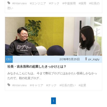
#Interview #エンジニア #テック #中途採用 #採用 #社長の
想い
2018年3月29日
pr_logly
CEO
社長・吉永浩和の起業したきっかけとは？
みなさんこんにちは。 今まで弊社ブログにはおかたい投稿しかなかっ
たので、初の社員ブログ...
#Interview #キャリア #テック #社長の想い #起業
1