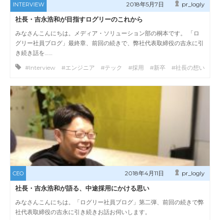
2018年5月7日
pr_logly
INTERVIEW
社長・吉永浩和が目指すログリーのこれから
みなさんこんにちは。メディア・ソリューション部の桐本です。 「ロ
グリー社員ブログ」最終章、前回の続きで、弊社代表取締役の吉永に引
き続き話を……
#Interview #エンジニア #テック #採用 #新卒 #社長の想い
2018年4月11日
pr_logly
CEO
社長・吉永浩和が語る、中途採用にかける思い
みなさんこんにちは。「ログリー社員ブログ」第二弾、前回の続きで弊
社代表取締役の吉永に引き続きお話お伺いします。