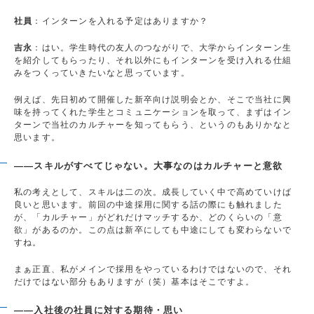
社員
：インターンを入れる予定はありますか？
吉永
：はい。学生時代の友人のつながりで、大学からインターン生
を紹介してもらったり、それ以外にもインターンを受け入れる仕組
みをつくっていきたいなと思っています。
例えば、先日初めて開催した新卒向け説明会とか、そこで当社に興
味を持ってくれた学生とコミュニケーションを取って、まずはイン
ターンで当社のカルチャーを知ってもらう、というのもありかなと
思います。
――スキルがすべてじゃない。大事なのはカルチャーと意欲
私の考えとして、スキルは二の次。成長していく中で高めていけば
良いと思います。前回の中途採用に関する話の際にも触れました
が、「カルチャー」がどれだけマッチするか、どのくらいの「意
欲」があるのか。この点は新卒にしても中途にしても変わらないで
すね。
まぁ正直、私がメインで採用をやっているわけではないので、それ
だけではない部分もありますが（笑）基本はそこですよ。
――入社後の社員に対する期待・思い