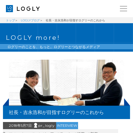
トップ
LOGLYブログ
社長・吉永浩和が目指すログリーのこれから
企業情報
LANGUAGE
LOGLY more!
経営理念
ENGLISH
メッセージ
日本語
ログリーのことを、もっと。ログリーとつながるメディア
健康経営宣言
ニュース
ブログ
事業内容
採用情報
社長・吉永浩和が目指すログリーのこれから
IR
お問い合わせ
2018年5月7日
pr_logly
INTERVIEW