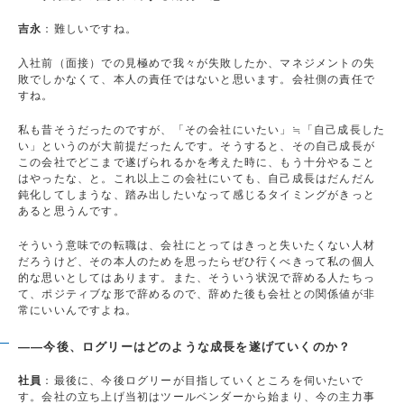
吉永
：難しいですね。
入社前（面接）での見極めで我々が失敗したか、マネジメントの失
敗でしかなくて、本人の責任ではないと思います。会社側の責任で
すね。
私も昔そうだったのですが、「その会社にいたい」≒「自己成長した
い」というのが大前提だったんです。そうすると、その自己成長が
この会社でどこまで遂げられるかを考えた時に、もう十分やること
はやったな、と。これ以上この会社にいても、自己成長はだんだん
鈍化してしまうな、踏み出したいなって感じるタイミングがきっと
あると思うんです。
そういう意味での転職は、会社にとってはきっと失いたくない人材
だろうけど、その本人のためを思ったらぜひ行くべきって私の個人
的な思いとしてはあります。また、そういう状況で辞める人たちっ
て、ポジティブな形で辞めるので、辞めた後も会社との関係値が非
常にいいんですよね。
――今後、ログリーはどのような成長を遂げていくのか？
社員
：最後に、今後ログリーが目指していくところを伺いたいで
す。会社の立ち上げ当初はツールベンダーから始まり、今の主力事