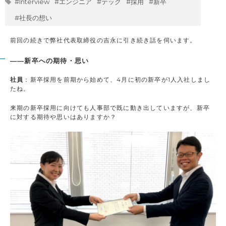
#Interview
#エンジニア
#テック
#採用
#新卒
#社長の想い
前回の続きで弊社代表取締役の吉永に引き続き話を伺います。
――新卒への期待・思い
社員
：新卒採用を前期から始めて、4月に初の新卒が1人入社しまし
たね。
来期の新卒採用に向けても人事部で既に動き出していますが、新卒
に対する期待や思いはありますか？