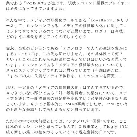
業である「logly lift」が生まれ、現状レコメンド業界のプレイヤー
は過多になってきていますよね。
そんな中で、メディアの可視化ツールである「Loyalfarm」をリリ
ースして、ミッションである「メディアの価値最大化」に対してコ
ミットできてきているのではないかと思います。ログリーは今後、
どのように成長を遂げていくのでしょうか？
吉永
：当社のビジョンである「テクノロジーで人々の生活を豊かに
する」については、この先も変わりません。その具体性って何？
というところはこれからも継続的に考えていけばいいかなと思って
います。ミッションである「メディアの価値最大化」についても、
さらにステップアップできればと思っています（今期は新たに、
「すべての人に良質なメディア体験を」にミッションを変更）。
現状、一定量の「メディアの価値最大化」はできてきているので、
今できていない部分である「対一般消費者」の部分について、メデ
ィアを通して一般消費者の満足度を高めていく必要性があるなと感
じています。今までは基本的にBtoBの事業でしたが、BtoCという
のも新たな領域としてありえるかなと思っています。
ただその中での大前提としては、“テクノロジー回帰”ですね。ここ
は私のミッションだと思っているので、新規事業としてlogly liftに
続く新しい第二の柱をつくっていくべく現在奮闘の日々です。