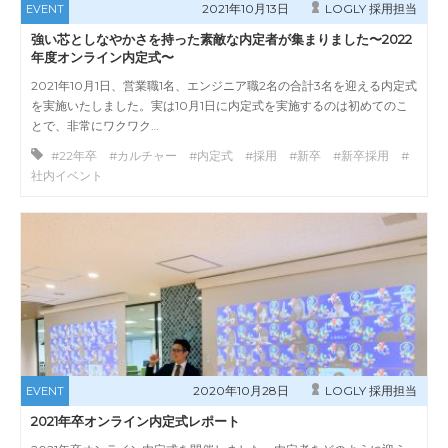
2021年10月13日
LOGLY 採用担当
EVENT
強い芯としなやかさを持った素敵な内定者が集まりました〜2022
年度オンライン内定式〜
2021年10月1日、営業職1名、エンジニア職2名の合計3名を迎える内定式
を実施いたしました。実は10月1日に内定式を実施するのは初めてのこ
とで、非常にワクワク…
#22年卒 #カルチャー #内定式 #採用 #新卒 #新卒採用 #
社内イベント
2020年10月28日
LOGLY 採用担当
EVENT
2021年卒オンライン内定式レポート