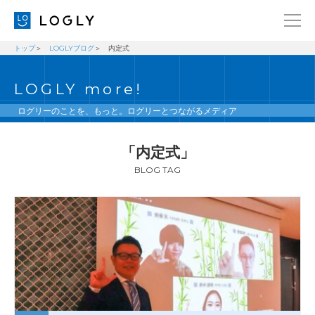
トップ
LOGLYブログ
内定式
企業情報
LANGUAGE
LOGLY more!
経営理念
ENGLISH
メッセージ
日本語
ログリーのことを、もっと。ログリーとつながるメディア
健康経営宣言
「内定式」
ニュース
BLOG TAG
ブログ
事業内容
採用情報
IR
お問い合わせ