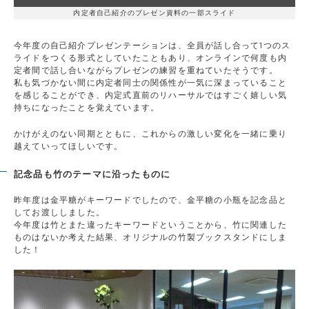
内定者自己紹介のプレゼン資料の一部スライド
今年度の自己紹介プレゼンテーションは、全員が話し合って1つのス
ライドをつくる形式としていたこともあり、オンラインで何度も内
定者間で話し合いながらプレゼンの練習を重ねていたそうです。
私も気づかない間に内定者同士の関係性が一気に深まっていること
を感じることができ、内定式直前のリハーサルではすごく嬉しい気
持ちになったことを覚えています。
かけがえのない同期とともに、これからの激しい変化を一緒に乗り
越えていってほしいです。
記念品も竹のテーマに沿ったものに
昨年度は金平糖がキーワードでしたので、金平糖の小瓶を記念品と
してお渡ししました。
今年度は竹とまた違ったキーワードということから、竹に関連した
ものはないか考えた結果、オリジナルの竹製ブックスタンドにしま
した！