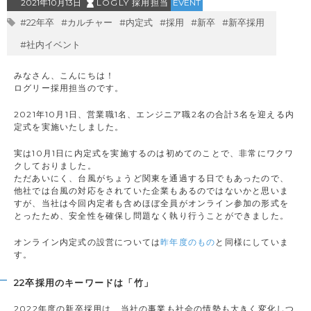
2021年10月13日
LOGLY 採用担当
EVENT
#22年卒
#カルチャー
#内定式
#採用
#新卒
#新卒採用
#社内イベント
みなさん、こんにちは！
ログリー採用担当のです。
2021年10月1日、営業職1名、エンジニア職2名の合計3名を迎える内
定式を実施いたしました。
実は10月1日に内定式を実施するのは初めてのことで、非常にワクワ
クしておりました。
ただあいにく、台風がちょうど関東を通過する日でもあったので、
他社では台風の対応をされていた企業もあるのではないかと思いま
すが、当社は今回内定者も含めほぼ全員がオンライン参加の形式を
とったため、安全性を確保し問題なく執り行うことができました。
オンライン内定式の設営については
昨年度のもの
と同様にしていま
す。
22卒採用のキーワードは「竹」
2022年度の新卒採用は、当社の事業も社会の情勢も大きく変化しつ