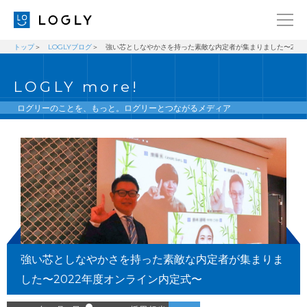
トップ
LOGLYブログ
強い芯としなやかさを持った素敵な内定者が集まりました〜202
企業情報
LANGUAGE
LOGLY more!
経営理念
ENGLISH
メッセージ
日本語
ログリーのことを、もっと。ログリーとつながるメディア
健康経営宣言
ニュース
ブログ
事業内容
採用情報
強い芯としなやかさを持った素敵な内定者が集まりま
IR
した〜2022年度オンライン内定式〜
お問い合わせ