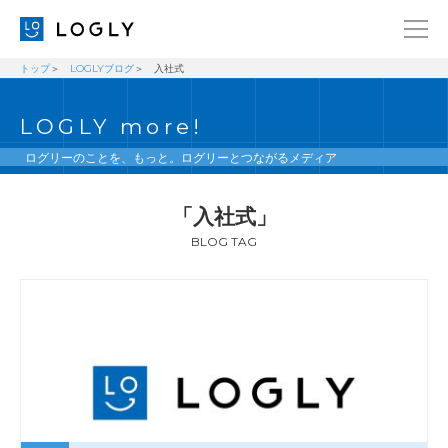
トップ
LOGLYブログ
入社式
企業情報
LANGUAGE
LOGLY more!
経営理念
ENGLISH
メッセージ
日本語
ログリーのことを、もっと。ログリーとつながるメディア
健康経営宣言
「入社式」
ニュース
BLOG TAG
ブログ
事業内容
採用情報
IR
お問い合わせ