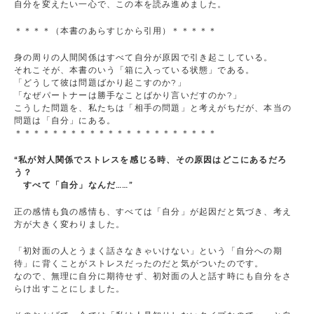
自分を変えたい一心で、この本を読み進めました。
＊＊＊＊（本書のあらすじから引用）＊＊＊＊＊
身の周りの人間関係はすべて自分が原因で引き起こしている。
それこそが、本書のいう「箱に入っている状態」である。
「どうして彼は問題ばかり起こすのか?」
「なぜパートナーは勝手なことばかり言いだすのか?」
こうした問題を、私たちは「相手の問題」と考えがちだが、本当の
問題は「自分」にある。
＊＊＊＊＊＊＊＊＊＊＊＊＊＊＊＊＊＊＊＊＊＊
“私が対人関係でストレスを感じる時、その原因はどこにあるだろ
う？
すべて「自分」なんだ……
”
正の感情も負の感情も、すべては「自分」が起因だと気づき、考え
方が大きく変わりました。
「初対面の人とうまく話さなきゃいけない」という「自分への期
待」に背くことがストレスだったのだと気がついたのです。
なので、無理に自分に期待せず、初対面の人と話す時にも自分をさ
らけ出すことにしました。