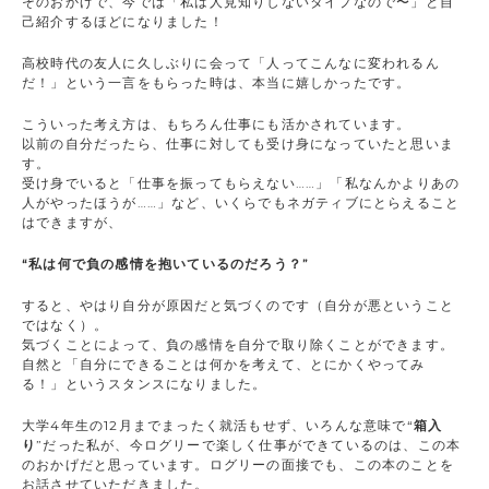
そのおかげで、今では「私は人見知りしないタイプなので〜」と自
己紹介するほどになりました！
高校時代の友人に久しぶりに会って「人ってこんなに変われるん
だ！」という一言をもらった時は、本当に嬉しかったです。
こういった考え方は、もちろん仕事にも活かされています。
以前の自分だったら、仕事に対しても受け身になっていたと思いま
す。
受け身でいると「仕事を振ってもらえない……」「私なんかよりあの
人がやったほうが……」など、いくらでもネガティブにとらえること
はできますが、
“私は何で負の感情を抱いているのだろう？
”
すると、やはり自分が原因だと気づくのです（自分が悪ということ
ではなく）。
気づくことによって、負の感情を自分で取り除くことができます。
自然と「自分にできることは何かを考えて、とにかくやってみ
る！」というスタンスになりました。
大学4年生の12月までまったく就活もせず、いろんな意味で“
箱入
り
”だった私が、今ログリーで楽しく仕事ができているのは、この本
のおかげだと思っています。ログリーの面接でも、この本のことを
お話させていただきました。