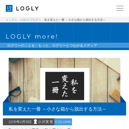
トップ
LOGLYブログ
私を変えた一冊 ～小さな箱から脱出する方法～
企業情報
LANGUAGE
LOGLY more!
経営理念
ENGLISH
メッセージ
日本語
ログリーのことを、もっと。ログリーとつながるメディア
健康経営宣言
ニュース
ブログ
事業内容
採用情報
私を変えた一冊 ～小さな箱から脱出する方法～
IR
お問い合わせ
2019年2月15日
小川実里
COLUMN