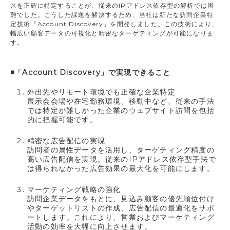
スを正確に特定することが、従来のIPアドレス依存型の解析では困
難でした。こうした課題を解決するため、当社は新たな訪問企業特
定技術「Account Discovery」を開発しました。この技術により、
幅広い顧客データの可視化と精密なターゲティングが可能になりま
す。
◾️「Account Discovery」で実現できること
外出先やリモート環境でも正確な企業特定
展示会会場や在宅勤務環境、移動中など、従来の手法
では特定が難しかった企業のウェブサイト訪問を包括
的に把握可能です。
精密な広告配信の実現
訪問者の属性データを活用し、ターゲティング精度の
高い広告配信を実現。従来のIPアドレス依存型手法で
は得られなかった広告効果の最大化を可能にします。
マーケティング戦略の強化
訪問企業データをもとに、見込み顧客の優先順位付け
やターゲットリストの作成、広告配信の最適化をサポ
ートします。これにより、営業およびマーケティング
活動の効率を大幅に向上させます。