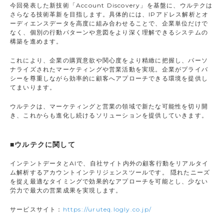
今回発表した新技術「Account Discovery」を基盤に、ウルテクは
さらなる技術革新を目指します。具体的には、IPアドレス解析とオ
ーディエンスデータを高度に組み合わせることで、企業単位だけで
なく、個別の行動パターンや意図をより深く理解できるシステムの
構築を進めます。
これにより、企業の購買意欲や関心度をより精緻に把握し、パーソ
ナライズされたマーケティングや営業活動を実現。企業がプライバ
シーを尊重しながら効率的に顧客へアプローチできる環境を提供し
てまいります。
ウルテクは、マーケティングと営業の領域で新たな可能性を切り開
き、これからも進化し続けるソリューションを提供していきます。
■ウルテクに関して
インテントデータとAIで、自社サイト内外の顧客行動をリアルタイ
ム解析するアカウントインテリジェンスツールです。 隠れたニーズ
を捉え最適なタイミングで効果的なアプローチを可能とし、少ない
労力で最大の営業成果を実現します。
サービスサイト：
https://uruteq.logly.co.jp/