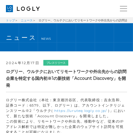
トップ
ニュース
ログリー、ウルテクにおいてリモートワークや外出先からの訪問企業を特定する
企業情報
LANGUAGE
ニュース
経営理念
ENGLISH
NEWS
メッセージ
日本語
健康経営宣言
2024年12月17日
プレスリリース
ニュース
ログリー、ウルテクにおいてリモートワークや外出先からの訪問
企業を特定する国内初※1の新技術「Account Discovery」を開
ブログ
発
事業内容
ログリー株式会社（本社：東京都渋谷区、代表取締役：吉永浩和、
採用情報
証券コード：6579、以下、ログリー）は、アカウントインテリジェ
ンスツール※2「ウルテク(
https://uruteq.logly.co.jp/
)」におい
IR
て、新たな技術「Account Discovery」を開発しました。
この技術により、リモートワークや外出先、移動中など、従来のIP
お問い合わせ
アドレス解析では特定が難しかった企業のウェブサイト訪問を可視
化することが可能になりました。