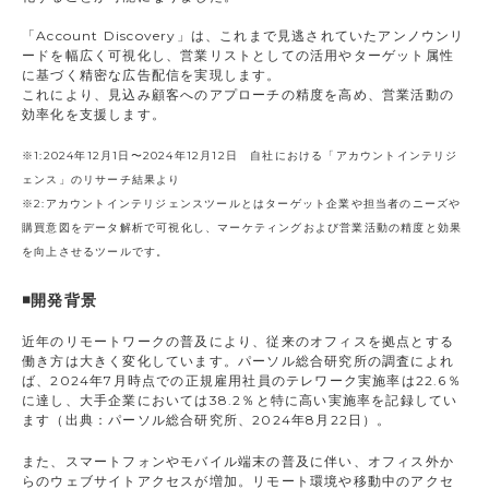
「Account Discovery」は、これまで見逃されていたアンノウンリ
ードを幅広く可視化し、営業リストとしての活用やターゲット属性
に基づく精密な広告配信を実現します。
これにより、見込み顧客へのアプローチの精度を高め、営業活動の
効率化を支援します。
※1:2024年12月1日〜2024年12月12日 自社における「アカウントインテリジ
ェンス」のリサーチ結果より
※2:アカウントインテリジェンスツールとはターゲット企業や担当者のニーズや
購買意図をデータ解析で可視化し、マーケティングおよび営業活動の精度と効果
を向上させるツールです。
◾️開発背景
近年のリモートワークの普及により、従来のオフィスを拠点とする
働き方は大きく変化しています。パーソル総合研究所の調査によれ
ば、2024年7月時点での正規雇用社員のテレワーク実施率は22.6％
に達し、大手企業においては38.2％と特に高い実施率を記録してい
ます（出典：パーソル総合研究所、2024年8月22日）。
また、スマートフォンやモバイル端末の普及に伴い、オフィス外か
らのウェブサイトアクセスが増加。リモート環境や移動中のアクセ