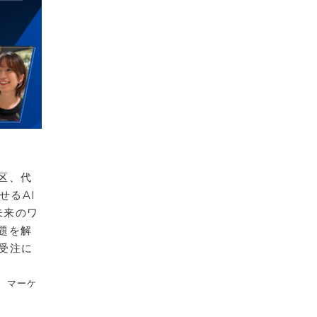
区、代
せるAI
未来のワ
題を解
受注に
、マーケ