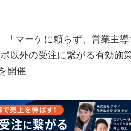
:00~】「マーケに頼らず、営業主
アポ以外の受注に繋がる有効施
を開催