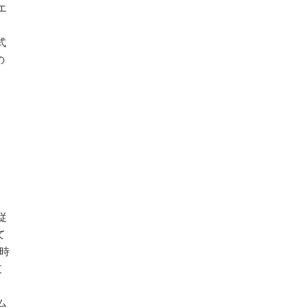
エ
、
式
の
従
て
時
支
自
ム