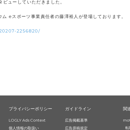
タビューしていただきました。
ウム eスポーツ事業責任者の藤澤裕人が登場しております。
0220207-2256820/
プライバシーポリシー
ガイドライン
関
LOGLY Ads Context
広告掲載基準
mo
転
個人情報の取扱い
広告原稿規定