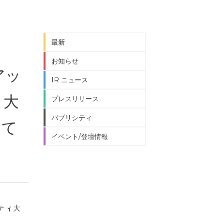
最新
お知らせ
アッ
IR ニュース
ィ大
プレスリリース
パブリシティ
して
イベント/登壇情報
ティ大