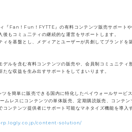
ィ『Fan！Fun！FYTTE』の有料コンテンツ販売サポート
入後もコミュ二ティの継続的な運営をサポートします。
ティを基盤とし、メディアとユーザーが共創してブランドを
。
モデルを含む有料コンテンツの販売や、会員制コミュニティ
新たな収益を生み出すサポートをしてまいります。
コンテンツを簡単に販売できる国内に特化したペイウォールサービ
、シームレスにコンテンツの単体販売、定期購読販売、コンテン
でコンテンツ提供者にサポート可能なマネタイズ機能を導入
orp.logly.co.jp/content-solution/