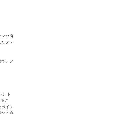
テンツ有
れたメデ
態で、メ
ベント
あるこ
なポイン
要なく容