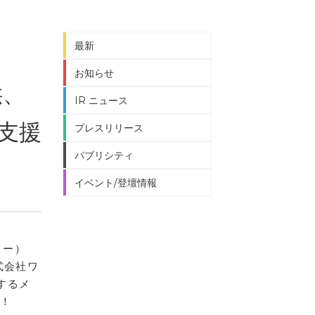
最新
お知らせ
供、
IR ニュース
入支援
プレスリリース
パブリシティ
イベント/登壇情報
リー）
式会社ワ
するメ
n！