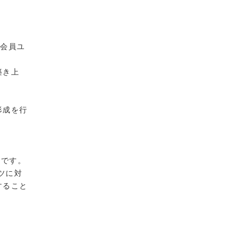
や会員ユ
築き上
形成を行
スです。
ツに対
すること