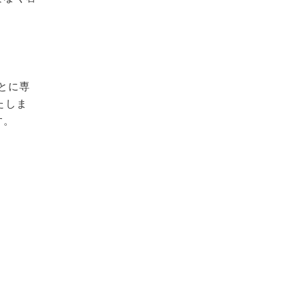
とに専
たしま
す。