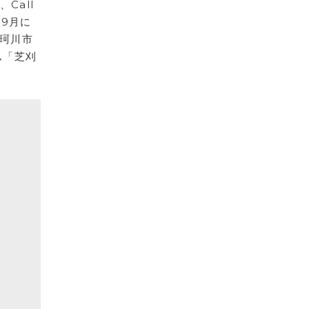
Call
月〜9月に
那珂川市
ム「芝刈