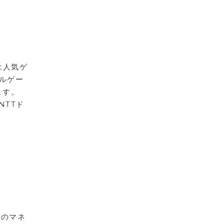
は人気ゲ
ルゲー
ます。
NTTド
等のマネ