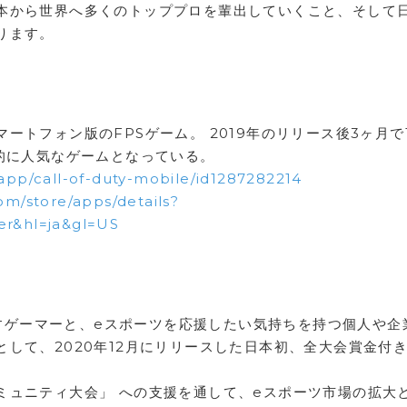
本から世界へ多くのトッププロを輩出していくこと、そして
ります。
ートフォン版のFPSゲーム。 2019年のリリース後3ヶ月で
的に人気なゲームとなっている。
/app/call-of-duty-mobile/id1287282214
com/store/apps/details?
ter&hl=ja&gl=US
目指すゲーマーと、eスポーツを応援したい気持ちを持つ個人や企
して、2020年12月にリリースした日本初、全大会賞金付き
ミュニティ大会」 への支援を通して、eスポーツ市場の拡大