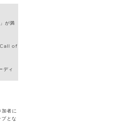
r」が満
ll of
ーディ
参加者に
ップとな