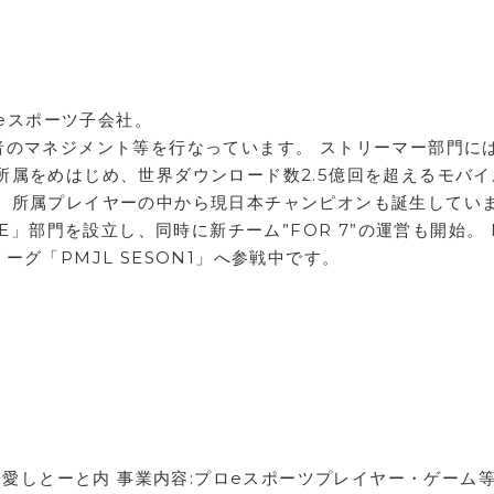
のeスポーツ子会社。
者のマネジメント等を行なっています。 ストリーマー部門に
所属をめはじめ、世界ダウンロード数2.5億回を超えるモバイ
 」部門では、所属プレイヤーの中から現日本チャンピオンも誕生してい
E」部門を設立し、同時に新チーム”FOR 7”の運営も開始。 
グ「PMJL SESON1」へ参戦中です。
1
 愛しとーと内 事業内容:プロeスポーツプレイヤー・ゲーム