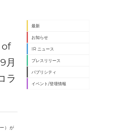
最新
お知らせ
of
IR ニュース
ら9月
プレスリリース
パブリシティ
のコラ
イベント/登壇情報
リー）が