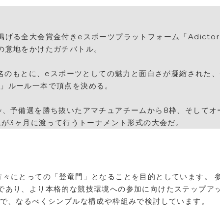
げる全大会賞金付きeスポーツプラットフォーム「Adicto
の意地をかけたガチバトル。
取りの名のもとに、eスポーツとしての魅力と面白さが凝縮された、Ca
ION」ルール一本で頂点を決める。
枠、予備選を勝ち抜いたアマチュアチームから8枠、そしてオ
ムが3ヶ月に渡って行うトーナメント形式の大会だ。
方々にとっての「登⻯門」となることを目的としています。 
であり、より本格的な競技環境への参加に向けたステップア
上で、なるべくシンプルな構成や枠組みで検討しています。