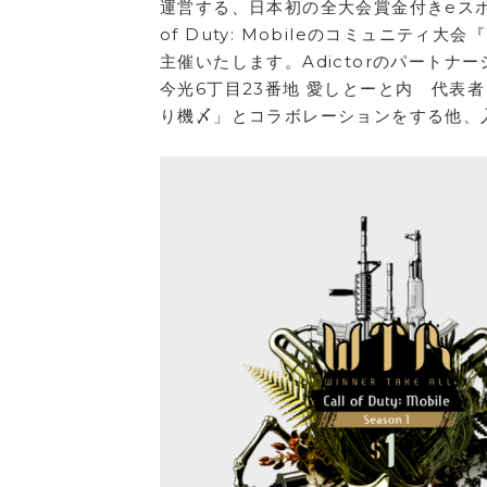
運営する、日本初の全大会賞金付きeスポー
of Duty: Mobileのコミュニティ大会『WT
主催いたします。Adictorのパートナー
今光6丁目23番地 愛しとーと内 代表
り機〆」とコラボレーションをする他、