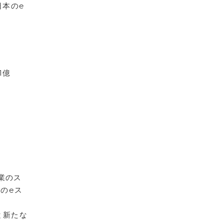
日本のe
1億
業のス
のeス
と新たな