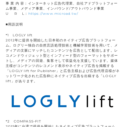
事 業 内 容：インターネット広告代理業、自社アドプラットフォー
ム事業、メディア事業、インバウンド/アウトバウンド事業
U R L：
https://www.microad.tw/
■用語説明
*1 LOGLY lift
2012年に提供を開始した日本初のネイティブ広告プラットフォー
ム。ログリー独自の自然言語処理技術と機械学習技術を用いて、メ
ディアの文脈にマッチしたコンテンツを広告として配信します。レ
コメンドウィジェット型とインフィード型のフォーマットをサポー
トし、メディアの回遊、集客そして収益化を支援しています。媒体
主様がコンテンツのレコメンド表示やネイティブ広告を掲載する
「LOGLY lift for Publisher」と広告主様および広告代理店様がネ
ットワーク化された広告枠にネイティブ広告を出稿する「LOGLY
lift」があります。
*2 COMPASS-FIT
2015年に台湾で提供を開始したネイティブ広告プラットフォーム。