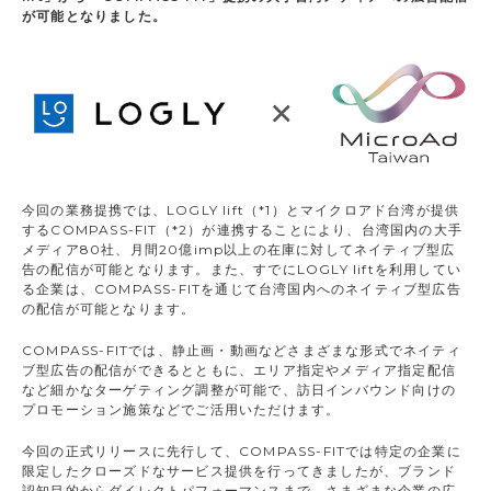
が可能となりました。
今回の業務提携では、LOGLY lift（*1）とマイクロアド台湾が提供
するCOMPASS-FIT（*2）が連携することにより、台湾国内の大手
メディア80社、月間20億imp以上の在庫に対してネイティブ型広
告の配信が可能となります。また、すでにLOGLY liftを利用してい
る企業は、COMPASS-FITを通じて台湾国内へのネイティブ型広告
の配信が可能となります。
COMPASS-FITでは、静止画・動画などさまざまな形式でネイティ
ブ型広告の配信ができるとともに、エリア指定やメディア指定配信
など細かなターゲティング調整が可能で、訪日インバウンド向けの
プロモーション施策などでご活用いただけます。
今回の正式リリースに先行して、COMPASS-FITでは特定の企業に
限定したクローズドなサービス提供を行ってきましたが、ブランド
認知目的からダイレクトパフォーマンスまで、さまざまな企業の広