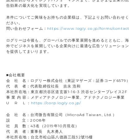
告効果の最大化を実現しています。
本件についてご興味をお持ちの企業様は、下記よりお問い合わせく
ださい。
問い合わせフォーム：
https://www.logly.co.jp/forms/contact
ログリーは今後も、グローバルでの事業展開を進めるとともに、海
外でビジネスを展開している企業向けに最適な広告ソリューション
を提供してまいります。
■会社概要
会 社 名：ログリー株式会社（東証マザーズ：証券コード6579）
代 表 者：代表取締役社長 吉永 浩和
本社所在地：東京都渋谷区道玄坂1-16-3 渋谷センタープレイス2F
事 業 内 容：メディアテクノロジー事業、アドテクノロジー事業
U R L ：
https://corp.logly.co.jp/
会 社 名：台湾微告有限公司（MicroAd Taiwan, Ltd.）
設 立：2008年
社 員 数：43名（2019年10月現在）
代 表 者：董事長 丸木勇人
本社所在地：台北市松山區八德路三段32號15樓