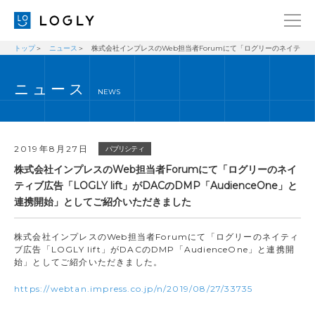
トップ
ニュース
株式会社インプレスのWeb担当者Forumにて「ログリーのネイティブ広告「
企業情報
LANGUAGE
ニュース
経営理念
ENGLISH
NEWS
メッセージ
日本語
健康経営宣言
2019年8月27日
パブリシティ
ニュース
株式会社インプレスのWeb担当者Forumにて「ログリーのネイ
ティブ広告「LOGLY lift」がDACのDMP「AudienceOne」と
ブログ
連携開始」としてご紹介いただきました
事業内容
株式会社インプレスのWeb担当者Forumにて「ログリーのネイティ
採用情報
ブ広告「LOGLY lift」がDACのDMP「AudienceOne」と連携開
始」としてご紹介いただきました。
IR
https://webtan.impress.co.jp/n/2019/08/27/33735
お問い合わせ