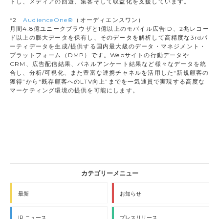
トし、メディアの回遊、集客そして収益化を支援しています。
*2
AudienceOne®
（オーディエンスワン）
月間4.8億ユニークブラウザと1億以上のモバイル広告ID、2兆レコー
ド以上の膨大データを保有し、そのデータを解析して高精度な3rdパ
ーティデータを生成/提供する国内最大級のデータ・マネジメント・
プラットフォーム（DMP）です。Webサイトの行動データや
CRM、広告配信結果、パネルアンケート結果など様々なデータを統
合し、分析/可視化、また豊富な連携チャネルを活用した“新規顧客の
獲得”から“既存顧客へのLTV向上”までを一気通貫で実現する高度な
マーケティング環境の提供を可能にします。
最新
お知らせ
IR ニュース
プレスリリース