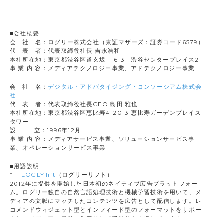
■会社概要
会 社 名：ログリー株式会社（東証マザーズ：証券コード6579）
代 表 者：代表取締役社長 吉永浩和
本社所在地：東京都渋谷区道玄坂1-16-3 渋谷センタープレイス2F
事 業 内 容：メディアテクノロジー事業、アドテクノロジー事業
会 社 名：
デジタル・アドバタイジング・コンソーシアム株式会
社
代 表 者：代表取締役社長CEO 島田 雅也
本社所在地：東京都渋谷区恵比寿4-20-3 恵比寿ガーデンプレイス
タワー
設 立：1996年12月
事 業 内 容：メディアサービス事業、ソリューションサービス事
業、オペレーションサービス事業
■用語説明
*1
LOGLY lift
（ログリーリフト）
2012年に提供を開始した日本初のネイティブ広告プラットフォー
ム。ログリー独自の自然言語処理技術と機械学習技術を用いて、メ
ディアの文脈にマッチしたコンテンツを広告として配信します。レ
コメンドウィジェット型とインフィード型のフォーマットをサポー