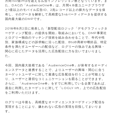
月間150億impを超える広告インプレッション数となっています。ま
た、DACの「AudienceOne®」は、月間4.8億ユニークブラウザ
と1億以上のモバイル広告ID、2兆レコード以上の膨大なデータを保
有し、そのデータを解析して高精度な3rdパーティデータを提供する
国内最大級のDMPです。
2018年8月2日に発表した「新型配信ロジック「デモグラフィックタ
ーゲティング配信」の提供を開始」取組みにおいても、DMP事業社
とログリー独自のマッチング技術を組み合わせることで、年代や性
別、家族構成などの訴求軸に沿った配信、BtoB商材や嗜好品、特定
条件を満たすユーザーへの配信など、ログリーの強みである興味・
関心に応じたデータを活用した広告配信に力を注いでまいりまし
た。
今回、国内最大規模である「AudienceOne®」が保有するオーディ
エンスデータと連携することで、よりユーザーの興味・関心に合う
ターゲットユーザーに対して最適な広告配信を行うことが可能とな
り、ユーザーと適切なコミュニケーションを図ることができます。
さらに、「AudienceOne®」をすでに利用している企業であれば、
過去に利用したターゲットに対して「LOGLY lift」上での広告配信
をご利用いただけます。
ログリーは今後も、高精度なオーディエンスターゲティング配信を
実現することにより、嫌われない広告の実現を目指してまいりま
す。