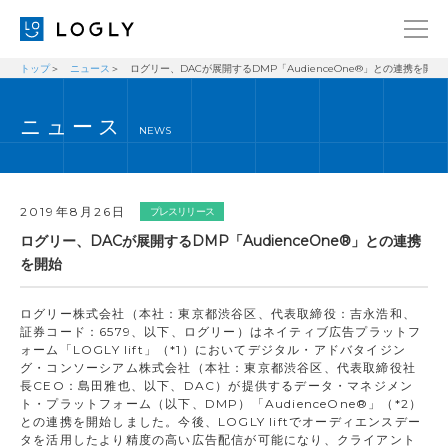
トップ
ニュース
ログリー、DACが展開するDMP「AudienceOne®」との連携を開始
企業情報
LANGUAGE
ニュース
経営理念
ENGLISH
NEWS
メッセージ
日本語
健康経営宣言
2019年8月26日
プレスリリース
ニュース
ログリー、DACが展開するDMP「AudienceOne®」との連携
を開始
ブログ
事業内容
ログリー株式会社（本社：東京都渋谷区、代表取締役：吉永浩和、
証券コード：6579、以下、ログリー）はネイティブ広告プラットフ
採用情報
ォーム「LOGLY lift」（*1）においてデジタル・アドバタイジン
グ・コンソーシアム株式会社（本社：東京都渋谷区、代表取締役社
IR
長CEO：島田雅也、以下、DAC）が提供するデータ・マネジメン
ト・プラットフォーム（以下、DMP）「AudienceOne®」（*2）
お問い合わせ
との連携を開始しました。今後、LOGLY liftでオーディエンスデー
タを活用したより精度の高い広告配信が可能になり、クライアント