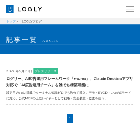
トップ
LOGLYブログ
企業情報
LANGUAGE
記事一覧
経営理念
ENGLISH
ARTICLES
メッセージ
日本語
健康経営宣言
ニュース
2026年5月19日
プレスリリース
ログリー、AI広告運用フレームワーク「mureo」、Claude Desktopアプリ
ブログ
対応で「AI広告運用チーム」を誰でも構築可能に
設定用WebUI搭載でターミナル知識ゼロでも数分で導入。デモ・BYOD・Liveの3モード
事業内容
に対応。公式MCPの上位レイヤーとして戦略・安全装置・監査を担う。
採用情報
IR
1
お問い合わせ