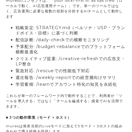
mureoのコンセプトは、「your local-first AI ad ops crew（ロ
ーカルで動く、AI広告運用チーム）」です。単一のツールではな
く、広告運用に必要な複数の役割を分担するAIチームとして動作し
ます
戦略策定: STRATEGY.md（ペルソナ・USP・ブラン
ドボイス・目標）に基づく判断
配信診断: /daily-checkでの横断モニタリング
予算配分: /budget-rebalanceでのプラットフォーム
横断最適化
クリエイティブ提案: /creative-refreshでの広告文・
LP整合
緊急対応: /rescueでの性能低下対応
週次報告: /weekly-reportでの経営層向けサマリ
学習蓄積: /learnでアカウント特化の知見を永続化
これらが単一のフレームワーク内で動作することで、利用者が「ツ
ールを導入する」ではなく「チームを編成する」感覚でAIを活用で
きます。
■ 3つの動作環境（モード × ホスト）
mureoは発表当初のLiveモードに加えて3モード × 3ホストの組み
合わせで導入経路を提供します。