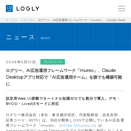
トップ
ニュース
ログリー、AI広告運用フレームワーク「mureo」、Claude Desk
企業情報
LANGUAGE
ニュース
経営理念
ENGLISH
NEWS
メッセージ
日本語
健康経営宣言
2026年5月19日
プレスリリース
ニュース
ログリー、AI広告運用フレームワーク「mureo」、Claude
Desktopアプリ対応で「AI広告運用チーム」を誰でも構築可能
ブログ
に
事業内容
設定用Web UI搭載でターミナル知識ゼロでも数分で導入。デモ・
採用情報
BYOD・Liveの3モードに対応
IR
ログリー株式会社（本社：東京都渋谷区、代表取締役：吉永浩和、
証券コード：6579）は、当社が開発しOSSで公開しているAI広告運
お問い合わせ
用フレームワーク「mureo」（
https://mureo.io
）が、
Anthropic社のClaude Desktopアプリでの利用に対応したことを