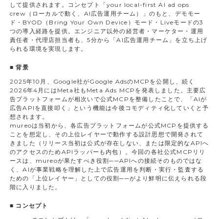
して提供されます。コンセプト「your local-first AI ad o
ps
crew（ローカルで動く、AI広告運用チーム）」のもと、デモモー
ド・BYOD（Bring Your Own Device）モード・Liveモードの3
つの導入経路を提供。エンジニア以外の経営者・マーケター・運用
責任者・代理店担当者も、5分から「AI広告運用チーム」を立ち上げ
られる環境を実現します。
■ 背景
2025年10月、Google社がGoogle AdsのMCPを公開し、続く
2026年4月にはMeta社もMeta Ads MCPを発表しました。主要広
告プラットフォームが相次いで公式MCPを整備したことで、「AIが
広告APIを直接叩く」という機能は今後コモディティ化していくと予
想されます。
mureoは当初から、各広告プラットフォームが公式MCPを提供する
ことを想定し、その上位レイヤーで動作する設計思想で開発されて
きました（リリース当初は公式が存在しない、または限定的なAPIへ
のアクセスのためAPIラッパーも内包）。今回の各社公式MCPリリ
ースは、mureoが果たすべき役割──APIへの接続そのものではな
く、AIが事業戦略を理解した上で広告運用を判断・実行・監査する
ための「上位レイヤー」としての役割──がより鮮明に伝えられる段
階に入りました。
■ コンセプト