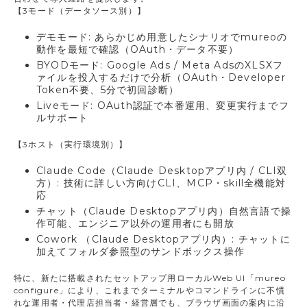
【3モード（データソース別）】
デモモード: あらかじめ用意したシナリオでmureoの
動作を最短で確認（OAuth・データ不要）
BYODモード: Google Ads / Meta AdsのXLSXフ
ァイルを投入するだけで分析（OAuth・Developer
Token不要、5分で初回診断）
Liveモード: OAuth認証で本番運用、変更実行までフ
ルサポート
【3ホスト（実行環境別）】
Claude Code（Claude Desktopアプリ内 / CLI双
方）: 技術に詳しい方向けCLI、MCP・skill全機能対
応
チャット（Claude Desktopアプリ内）自然言語で操
作可能、エンジニア以外の運用者にも開放
Cowork （Claude Desktopアプリ内）: チャットに
加えてフォルダ参照型のサンドボックス操作
特に、新たに搭載されたセットアップ用ローカルWeb UI「mureo
configure」により、これまでターミナルやコマンドラインに不慣
れな運用者・代理店担当者・経営層でも、ブラウザ画面の案内に沿