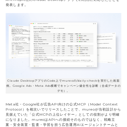
発表します。
Claude DesktopアプリのCode上でmureoの/daily-checkを実行した画面
例。Google Ads・Meta Ads横断でキャンペーン健全性を診断（合成データの
デモ）。
Meta社・Google社が広告API向けの公式MCP（Model Context
Protocol）を相次いでリリースしたことで、mureoが当初設計から
見据えていた「公式MCPの上位レイヤー」としての役割がより明確
になりました。mureoはAPIへの接続そのものではなく、戦略立
案・安全装置・監査・学習を担う広告運用AIエージェントチームと