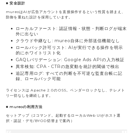
■ 安全設計
mureoはAIが広告アカウントを直接操作するという性質を踏まえ、
防御を重ねた設計を採用しています。
ローカルファースト: 認証情報・状態・判断ログが端末
外に出ない
クラウド中継なし: mureo自体に外部送信機能なし
ロールバック許可リスト: AIが実行できる操作を明示
的にホワイトリスト化
GAQLバリデーション: Google Ads APIの入力検証
異常検知: CPA・CTRの急変動を統計的閾値で検出
追記専用ログ: すべての判断を不可逆な監査台帳に記
録、ロールバック可能
ライセンスは Apache 2.0のOSS。ベンダーロックなし、テレメト
リ一切なしを継続します。
■ mureoの利用方法
セットアップ（2コマンド。起動するローカルWeb UIがホスト選
択・認証・デモ/BYOD切替まで案内）