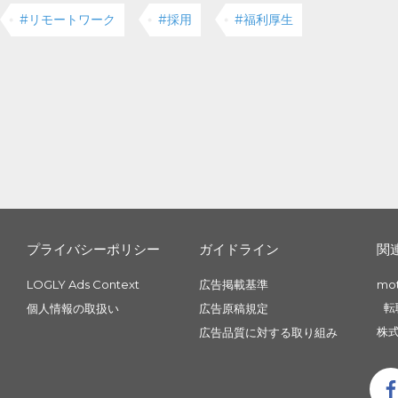
#リモートワーク
#採用
#福利厚生
プライバシーポリシー
ガイドライン
関
LOGLY Ads Context
広告掲載基準
mo
転
個人情報の取扱い
広告原稿規定
株式
広告品質に対する取り組み