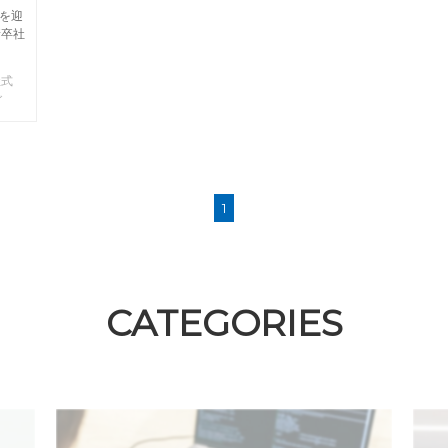
名を迎
新卒社
入社式
グ
1
CATEGORIES