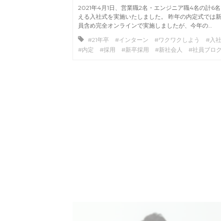
2021年4月1日、営業職2名・エンジニア職4名の計6
える入社式を実施いたしました。 昨年の内定式では
員含め完全オンラインで実施しましたが、今年の…
#21年卒 #インターン #ワクワクしよう #
#内定 #採用 #新卒採用 #新社会人 #社員ブロ