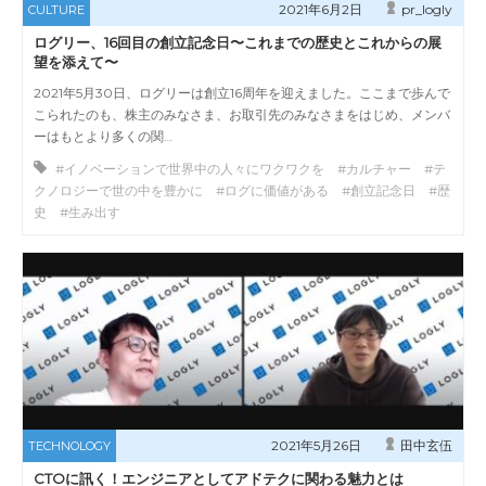
2021年6月2日
pr_logly
CULTURE
ログリー、16回目の創立記念日〜これまでの歴史とこれからの展
望を添えて〜
2021年5月30日、ログリーは創立16周年を迎えました。ここまで歩んで
こられたのも、株主のみなさま、お取引先のみなさまをはじめ、メンバ
ーはもとより多くの関…
#イノベーションで世界中の人々にワクワクを #カルチャー #テ
クノロジーで世の中を豊かに #ログに価値がある #創立記念日 #歴
史 #生み出す
2021年5月26日
田中玄伍
TECHNOLOGY
CTOに訊く！エンジニアとしてアドテクに関わる魅力とは