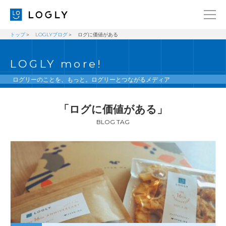
トップ
LOGLYブログ
ログに価値がある
企業情報
LANGUAGE
LOGLY more!
経営理念
ENGLISH
メッセージ
日本語
ログリーのことを、もっと。ログリーとつながるメディア
健康経営宣言
「ログに価値がある」
ニュース
BLOG TAG
ブログ
事業内容
採用情報
IR
お問い合わせ