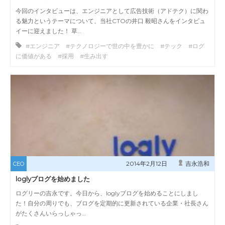
今回のインタビューは、エンジニアとして広告技術（アドテク）に関わ
る魅力というテーマについて、当社CTOの井口 毅昭さんをインタビュ
イーに迎えました！ 草…
#エンジニア #テクノロジーで世の中を豊かに #テック #ログ
に価値がある #採用 #生み出す
2014年2月12日
吉永浩和
CEO
loglyブログを始めました
ログリーの吉永です。今日から、loglyブログを始めることにしまし
た！自分の周りでも、ブログを定期的に更新されている企業・社長さん
がたくさんいらっしゃっ…