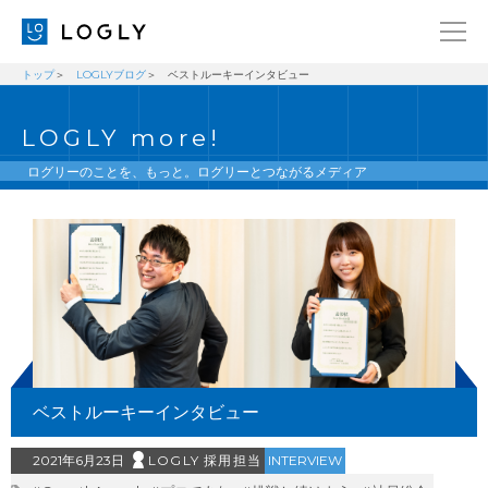
トップ
LOGLYブログ
ベストルーキーインタビュー
企業情報
LANGUAGE
LOGLY more!
経営理念
ENGLISH
メッセージ
日本語
ログリーのことを、もっと。ログリーとつながるメディア
健康経営宣言
ニュース
ブログ
事業内容
採用情報
ベストルーキーインタビュー
IR
お問い合わせ
2021年6月23日
LOGLY 採用担当
INTERVIEW