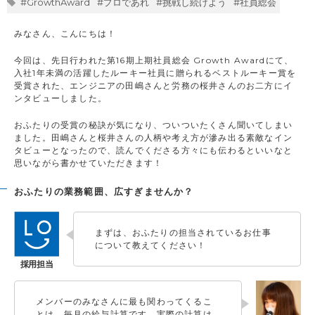
#GrowthAward
#プロであれ
#挑戦し続けよう
#社員総会
みなさん、こんにちは！
今回は、先日行われた第16期上期社員総会 Growth Awardにて、
入社1年未満の活躍したルーキー社員に贈られるベストルーキー賞を
受賞された、エンジニアの田嶋さんと労務の桜井さんのお二方にイ
ンタビューしました。
おふたりの受賞の秘訣が気になり、ついついたくさん聞いてしまい
ました。田嶋さんと桜井さんの人柄や考え方が滲み出る素敵なイン
タビューとなったので、読んでくださる方々にも伝わるといいなと
思いながら書かせていただきます！
おふたりの業務範囲、広すぎませんか？
まずは、おふたりの担当されているお仕事
について教えてください！
メンバーのみなさんに最も関わってくるこ
とは、毎月の給与計算です。実際の計算は