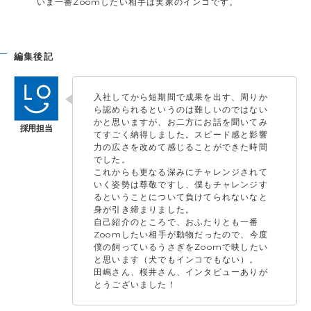
いま一番Zoomしたい相手は実家のインコです。
編集後記
入社してから短期間で成果を出す、周りか
ら認められるというのは難しいのではない
かと思いますが、お二方にお話を聞いてみ
てすごく納得しました。スピード感と影響
力の広さを改めて感じることができた時間
でした。
これからも更なる深みにチャレンジされて
いく姿勢は尊敬ですし、僕もチャレンジす
るということについて負けてられないなと
身が引き締まりました。
自己紹介のところで、おふたりとも一番
Zoomしたい相手が動物だったので、今度
僕の飼っているうさぎをZoomで映したい
と思います（犬でもインコでもない）。
田嶋さん、桜井さん、インタビューありが
とうございました！