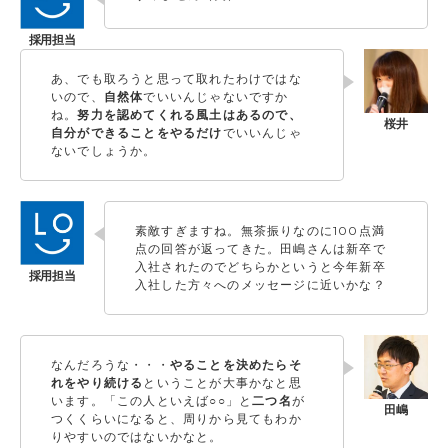
あ、でも取ろうと思って取れたわけではな
いので、
自然体
でいいんじゃないですか
ね。
努力を認めてくれる風土はあるので、
自分ができることをやるだけ
でいいんじゃ
ないでしょうか。
素敵すぎますね。無茶振りなのに100点満
点の回答が返ってきた。田嶋さんは新卒で
入社されたのでどちらかというと今年新卒
入社した方々へのメッセージに近いかな？
なんだろうな・・・
やることを決めたらそ
れをやり続ける
ということが大事かなと思
います。「この人といえば○○」と
二つ名
が
つくくらいになると、周りから見てもわか
りやすいのではないかなと。