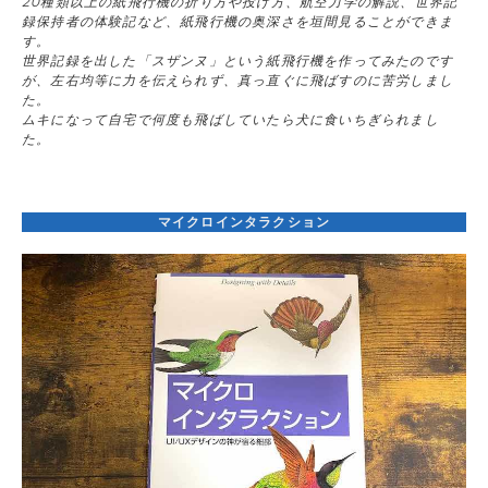
20種類以上の紙飛行機の折り方や投げ方、航空力学の解説、世界記
録保持者の体験記など、紙飛行機の奥深さを垣間見ることができま
す。
世界記録を出した「スザンヌ」という紙飛行機を作ってみたのです
が、左右均等に力を伝えられず、真っ直ぐに飛ばすのに苦労しまし
た。
ムキになって自宅で何度も飛ばしていたら犬に食いちぎられまし
た。
マイクロインタラクション