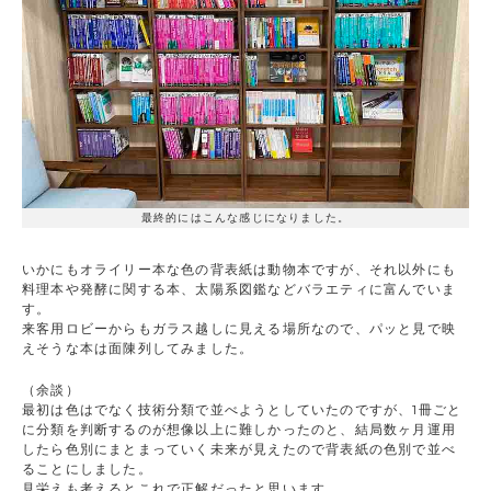
最終的にはこんな感じになりました。
いかにもオライリー本な色の背表紙は動物本ですが、それ以外にも
料理本や発酵に関する本、太陽系図鑑などバラエティに富んでいま
す。
来客用ロビーからもガラス越しに見える場所なので、パッと見で映
えそうな本は面陳列してみました。
（余談）
最初は色はでなく技術分類で並べようとしていたのですが、1冊ごと
に分類を判断するのが想像以上に難しかったのと、結局数ヶ月運用
したら色別にまとまっていく未来が見えたので背表紙の色別で並べ
ることにしました。
見栄えも考えるとこれで正解だったと思います。