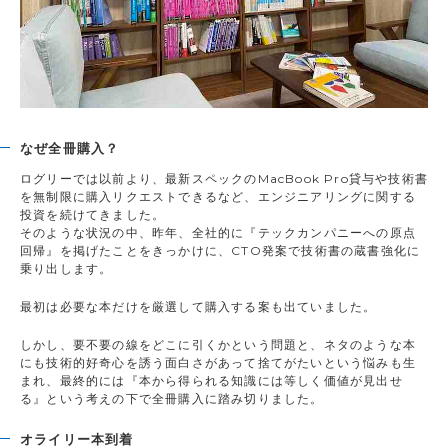
なぜ全冊購入？
ログリーでは以前より、最新スペックのMacBook Pro貸与や技術書
を無制限に購入リクエストできるなど、エンジニアリングに関する
投資を続けてきました。
そのような状況の中、昨年、全社的に『テックカンパニーへの原点
回帰』を掲げたことをきっかけに、CTO発案で技術書の蔵書強化に
乗り出します。
最初は必要な本だけを厳選して購入する案も出ていました。
しかし、要不要の線をどこに引くかという問題と、ネタのような本
にも技術的好奇心を誘う面白さがあって捨てがたいという悩みも生
まれ、最終的には『本から得られる知識には等しく価値が見出せ
る』という考えの下で全冊購入に踏み切りました。
オライリー本到着