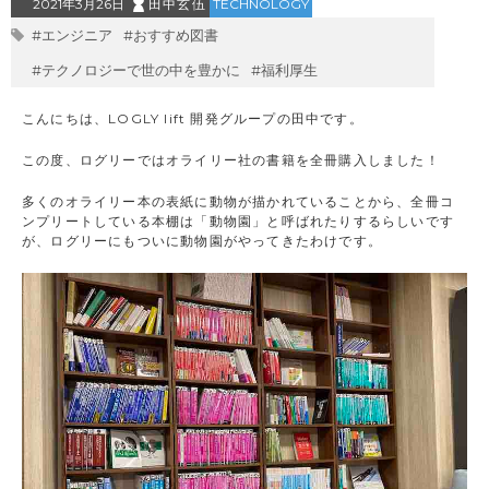
2021年3月26日
田中玄伍
TECHNOLOGY
#エンジニア
#おすすめ図書
#テクノロジーで世の中を豊かに
#福利厚生
こんにちは、LOGLY lift 開発グループの田中です。
この度、ログリーではオライリー社の書籍を全冊購入しました！
多くのオライリー本の表紙に動物が描かれていることから、全冊コ
ンプリートしている本棚は「動物園」と呼ばれたりするらしいです
が、ログリーにもついに動物園がやってきたわけです。