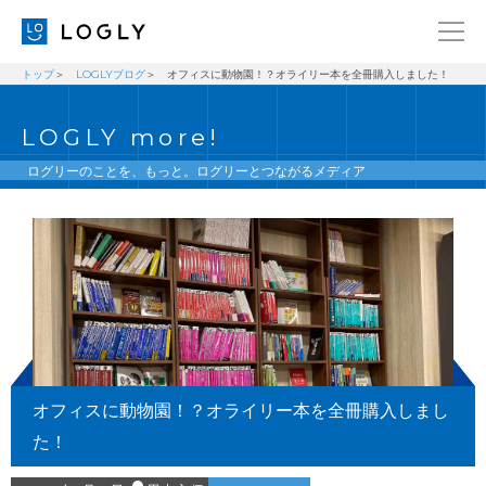
トップ
LOGLYブログ
オフィスに動物園！？オライリー本を全冊購入しました！
企業情報
LANGUAGE
LOGLY more!
経営理念
ENGLISH
メッセージ
日本語
ログリーのことを、もっと。ログリーとつながるメディア
健康経営宣言
ニュース
ブログ
事業内容
採用情報
オフィスに動物園！？オライリー本を全冊購入しまし
IR
た！
お問い合わせ