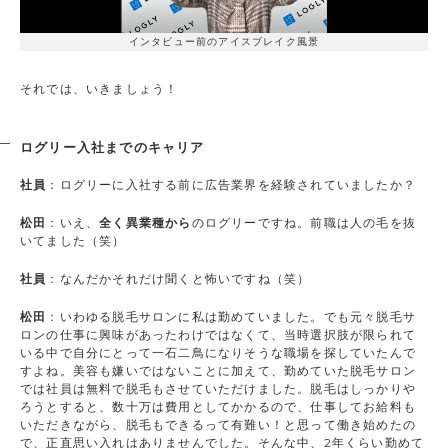
インタビュー前のアイスブレイク風景
それでは、いきましょう！
ログリー入社までのキャリア
社員
：ログリーに入社する前に広告業界を経験されていましたか？
松田
：いえ、
全く異業種から
のログリーですね。前職は人の毛を抜
いてました（笑）
社員
：なんだかそれだけ聞くと怖いですね（笑）
松田
：いわゆる脱毛サロンに私は勤めていました。でも元々脱毛サ
ロンの仕事に興味があったわけではなくて、当時選択肢が限られて
いる中で自分にとって一石二鳥になりそうな職場を探していたんで
すよね。美容も嫌いではないことに加えて、勤めていた脱毛サロン
では社員は無料で脱毛もさせていただけました。脱毛はしっかりや
ろうとすると、数十万は費用としてかかるので、仕事してお給料も
いただきながら、脱毛もできるって有難い！と思って働き始めたの
で、正直思い入れはありませんでした。そんな中、2年くらい勤めて