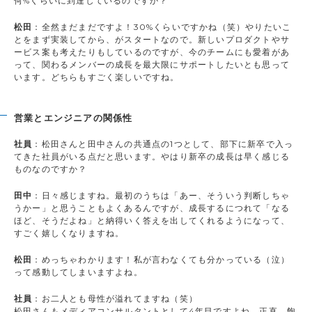
何%くらいに到達しているのですか？
松田
：全然まだまだですよ！30%くらいですかね（笑）やりたいこ
とをまず実装してから、がスタートなので。新しいプロダクトやサ
ービス案も考えたりもしているのですが、今のチームにも愛着があ
って、関わるメンバーの成長を最大限にサポートしたいとも思って
います。どちらもすごく楽しいですね。
営業とエンジニアの関係性
社員
：松田さんと田中さんの共通点の1つとして、部下に新卒で入っ
てきた社員がいる点だと思います。やはり新卒の成長は早く感じる
ものなのですか？
田中
：日々感じますね。最初のうちは「あー、そういう判断しちゃ
うかー」と思うこともよくあるんですが、成長するにつれて「なる
ほど、そうだよね」と納得いく答えを出してくれるようになって、
すごく嬉しくなりますね。
松田
：めっちゃわかります！私が言わなくても分かっている（泣）
って感動してしまいますよね。
社員
：お二人とも母性が溢れてますね（笑）
松田さんもメディアコンサルタントとして4年目ですよね。正直、飽