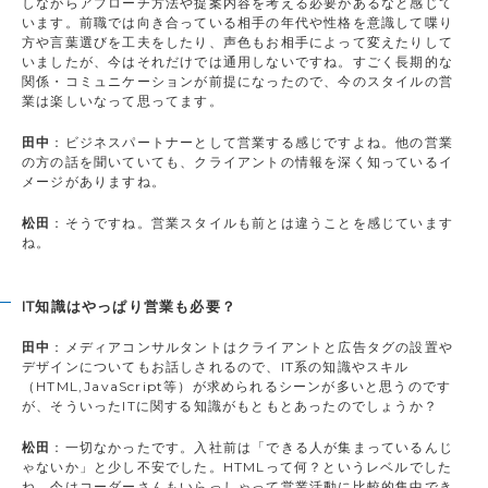
しながらアプローチ方法や提案内容を考える必要があるなと感じて
います。前職では向き合っている相手の年代や性格を意識して喋り
方や言葉選びを工夫をしたり、声色もお相手によって変えたりして
いましたが、今はそれだけでは通用しないですね。すごく長期的な
関係・コミュニケーションが前提になったので、今のスタイルの営
業は楽しいなって思ってます。
田中
：ビジネスパートナーとして営業する感じですよね。他の営業
の方の話を聞いていても、クライアントの情報を深く知っているイ
メージがありますね。
松田
：そうですね。営業スタイルも前とは違うことを感じています
ね。
IT知識はやっぱり営業も必要？
田中
：メディアコンサルタントはクライアントと広告タグの設置や
デザインについてもお話しされるので、IT系の知識やスキル
（HTML,JavaScript等）が求められるシーンが多いと思うのです
が、そういったITに関する知識がもともとあったのでしょうか？
松田
：一切なかったです。入社前は「できる人が集まっているんじ
ゃないか」と少し不安でした。HTMLって何？というレベルでした
ね。今はコーダーさんもいらっしゃって営業活動に比較的集中でき