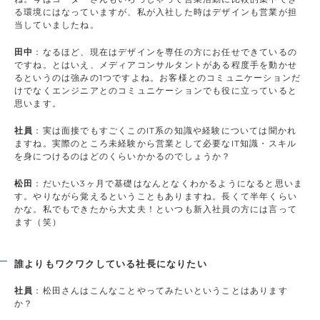
る環境にはなっていますが、私が入社した時はデザインも営業が担
当していましたね。
田中
：なるほど、現在はデザインを専任の方にお任せできているの
ですね。とはいえ、メディアコンサルタントがある程度手を動かせ
るというのは強みの1つですよね。お客様とのコミュニケーションだ
けでなくエンジニアとのコミュニケーションでも役に立っていると
思います。
社員
：実は面接でもすごくこのIT系の知識や経験については聞かれ
ますね。実際のところ未経験から営業として必要なIT知識・スキル
を身につけるのはどのくらいかかるのでしょうか？
松田
：だいたい3ヶ月で基礎はなんとなくわかるようになると思いま
す。やりながら覚えるということもありますね。長くて半年くらい
かな。私でもできたから大丈夫！といつも新入社員の方には言って
ます（笑）
誰よりもワクワクしている社長になりたい
社員
：松田さんはこんなことやってみたいということはあります
か？