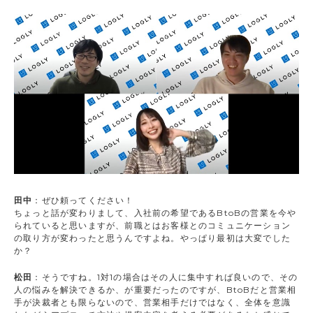
田中
：ぜひ頼ってください！
ちょっと話が変わりまして、入社前の希望であるBtoBの営業を今や
られていると思いますが、前職とはお客様とのコミュニケーション
の取り方が変わったと思うんですよね。やっぱり最初は大変でした
か？
松田
：そうですね。1対1の場合はその人に集中すれば良いので、その
人の悩みを解決できるか、が重要だったのですが、BtoBだと営業相
手が決裁者とも限らないので、営業相手だけではなく、全体を意識