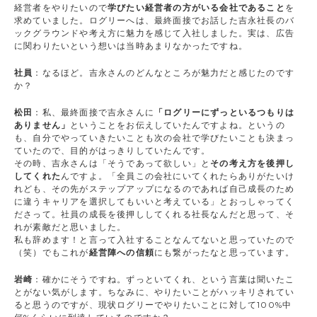
経営者をやりたいので
学びたい経営者の方がいる会社であること
を
求めていました。ログリーへは、最終面接でお話した吉永社長のバ
ックグラウンドや考え方に魅力を感じて入社しました。実は、広告
に関わりたいという想いは当時あまりなかったですね。
社員
：なるほど。吉永さんのどんなところが魅力だと感じたのです
か？
松田
：私、最終面接で吉永さんに
「ログリーにずっといるつもりは
ありません」
ということをお伝えしていたんですよね。というの
も、自分でやっていきたいことも次の会社で学びたいことも決まっ
ていたので、目的がはっきりしていたんです。
その時、吉永さんは「そうであって欲しい」と
その考え方を後押し
してくれた
んですよ。「全員この会社にいてくれたらありがたいけ
れども、その先がステップアップになるのであれば自己成長のため
に違うキャリアを選択してもいいと考えている」とおっしゃってく
ださって。社員の成長を後押ししてくれる社長なんだと思って、そ
れが素敵だと思いました。
私も辞めます！と言って入社することなんてないと思っていたので
（笑）でもこれが
経営陣への信頼
にも繋がったなと思っています。
岩崎
：確かにそうですね。ずっといてくれ、という言葉は聞いたこ
とがない気がします。ちなみに、やりたいことがハッキリされてい
ると思うのですが、現状ログリーでやりたいことに対して100%中