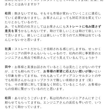
きることはありますか？
松田
：飽きないですね。そもそも市場が変わっていくことに適応し
ていく必要がありますし、お客さんによっても対応方法を変えてい
たりとかしているので。
あ、でも対応の仕方としてはお客さんにも
ストレートに包み隠さず
意見を言う
かもしれないです。助けて欲しいことは助けて欲しいっ
て言いますし、嬉しいことは嬉しいって言うので人間味は出ている
んじゃないかと思います。
社員
：ストレートだからこそ信頼される感じがしますね。せっかく
エンジニアの田中さんもいらっしゃるので、社内の同じ事業部のエ
ンジニアさん視点で松田さんってどう見えているんでしょうか？
田中
：お客様と直接お話されているところは見たことがないのです
が、とても頼られていて、
お客様の要望に応えたい想いが強い
とい
う印象を持ってますね。それもあってメディアコンサルタントの中
でも松田さんからはトップクラスで難しい依頼がきます（笑）
でも、その要望に対して妥協なく対応しているところが、お客様か
らの信頼に繋がっているのだと思います。
松田
：ありがとうございます。私は社内のエンジニアさんにすごく
頼らせてもらってますね。エンジニアさんの反応も早いので、いつ
もすごく助かっています。