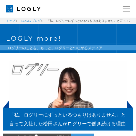
トップ
LOGLYブログ
「私、ログリーにずっといるつもりはありません」と言って入社
企業情報
LANGUAGE
LOGLY more!
経営理念
ENGLISH
メッセージ
日本語
ログリーのことを、もっと。ログリーとつながるメディア
健康経営宣言
ニュース
ブログ
事業内容
採用情報
「私、ログリーにずっといるつもりはありません」と
IR
言って入社した松田さんがログリーで働き続ける理由
お問い合わせ