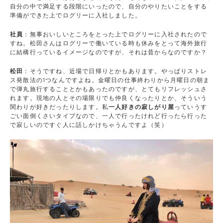
自分の中で満足する段階にいったので、自分のやりたいことをする
準備ができた上でログリーに入社しました。
社員
：無事おいしいところをとった上でログリーに入社されたので
すね。松田さんはログリーで働いている時も休みをとって海外旅行
に結構行っているイメージなのですが、それは昔からなのですか？
松田
：そうですね、近場で日帰りとかもあります。やっぱりストレ
ス発散法の1つなんですよね。金曜日の仕事終わりから月曜日の朝ま
で弾丸旅行することとかもあったのですが、とてもリフレッシュさ
れます。現地の人とその場限りでも仲良くなったりとか、そういう
関わりが好きだったりします。私
一人好きの寂しがり屋
っていうす
ごい面倒くさいタイプなので、一人で行ったけれど行ったら行った
で寂しいのですぐ人に話しかけちゃうんですよ（笑）